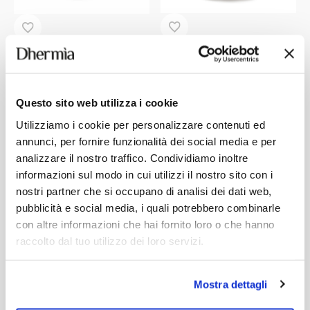
CHRONO-AGE MULTI-ACTIVE
BIPHASIC MAKEUP REMOVER
CREAM
With Ceramides III, Tripeptides,
BITTER ORANGE – VITAMIN E
Argan Oil.
Questo sito web utilizza i cookie
23,70
€
Add
15,00
€
Add
This
Utilizziamo i cookie per personalizzare contenuti ed
product
annunci, per fornire funzionalità dei social media e per
has
analizzare il nostro traffico. Condividiamo inoltre
multiple
variants.
informazioni sul modo in cui utilizzi il nostro sito con i
The
nostri partner che si occupano di analisi dei dati web,
options
may
pubblicità e social media, i quali potrebbero combinarle
be
con altre informazioni che hai fornito loro o che hanno
chosen
on
raccolto dal tuo utilizzo dei loro servizi.
the
product
page
Mostra dettagli