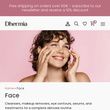
Free shipping on orders over 50€ - subscribe to our
newsletter and receive a 10% discount
0
Home
»
Face
Face
Cleansers, makeup removers, eye contours, serums, and
treatments for a complete skincare routine.