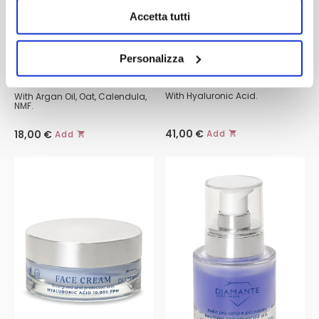
Accetta tutti
Personalizza
DIAMANTE EYE AND LIP
CLEANSING MOUSSE WITH
CONTOUR
ARGAN OIL
With Hyaluronic Acid.
With Argan Oil, Oat, Calendula,
NMF.
41,00
€
Add
18,00
€
Add