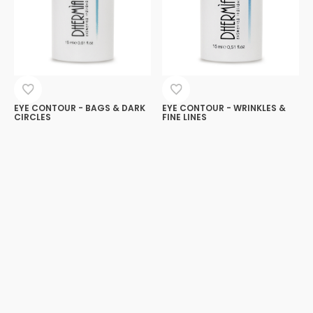
EYE CONTOUR - BAGS & DARK
EYE CONTOUR - WRINKLES &
CIRCLES
FINE LINES
Eye contour cream designed to
Eye contour cream to help
improve the appearance of
prevent the appearance of fine
dark circles and under-eye
lines and wrinkles.
puffiness.
21,00
€
21,00
€
Add
Add