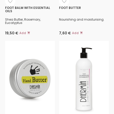
FOOT BALM WITH ESSENTIAL
FOOT BUTTER
OILS
Shea Butter, Rosemary,
Nourishing and moisturising.
Eucalyptus
19,50
€
7,60
€
Add
Add
This
product
has
multiple
variants.
The
options
may
be
chosen
on
the
product
page