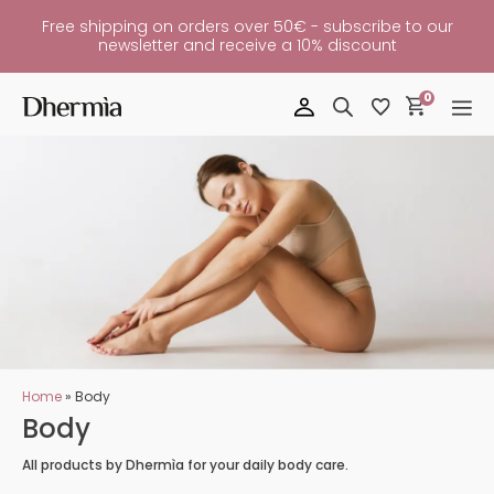
Free shipping on orders over 50€ - subscribe to our
newsletter and receive a 10% discount
0
Home
»
Body
Body
All products by Dhermìa for your daily body care.