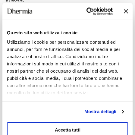
REMOVAL
With Palmatine, Larrea
For all skin types.
Divaricata, Carrot Oil, Vitamin E.
24,90
€
9,80
€
Add
Add
This
Questo sito web utilizza i cookie
product
has
Utilizziamo i cookie per personalizzare contenuti ed
multiple
annunci, per fornire funzionalità dei social media e per
variants.
The
analizzare il nostro traffico. Condividiamo inoltre
options
informazioni sul modo in cui utilizzi il nostro sito con i
may
nostri partner che si occupano di analisi dei dati web,
be
chosen
pubblicità e social media, i quali potrebbero combinarle
on
con altre informazioni che hai fornito loro o che hanno
the
product
raccolto dal tuo utilizzo dei loro servizi.
page
Mostra dettagli
Accetta tutti