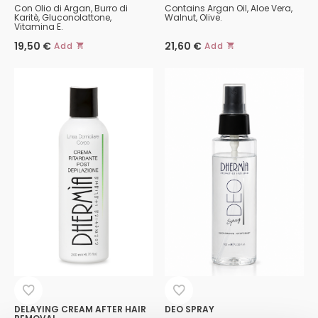
Con Olio di Argan, Burro di
Contains Argan Oil, Aloe Vera,
Karitè, Gluconolattone,
Walnut, Olive.
Vitamina E.
19,50
€
21,60
€
Add
Add
This
product
has
multiple
variants.
The
options
may
be
chosen
on
the
product
page
DELAYING CREAM AFTER HAIR
DEO SPRAY