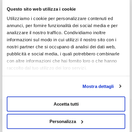
Richiesto
Password
*
Questo sito web utilizza i cookie
Utilizziamo i cookie per personalizzare contenuti ed
annunci, per fornire funzionalità dei social media e per
analizzare il nostro traffico. Condividiamo inoltre
informazioni sul modo in cui utilizzi il nostro sito con i
Ricordami
ACCEDI
nostri partner che si occupano di analisi dei dati web,
pubblicità e social media, i quali potrebbero combinarle
Password dimenticata?
con altre informazioni che hai fornito loro o che hanno
raccolto dal tuo utilizzo dei loro servizi.
Mostra dettagli
Accetta tutti
ASSISTENZA CLIENTI
SU DI NOI
Personalizza
Spedizioni
Chi siamo