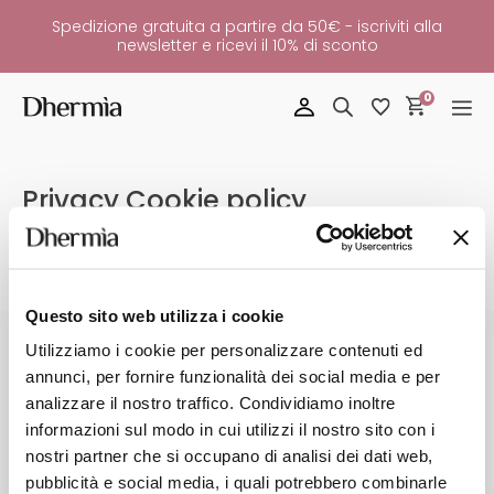
Spedizione gratuita a partire da 50€ - iscriviti alla
newsletter e ricevi il 10% di sconto
0
Privacy Cookie policy
Questo sito web utilizza i cookie
Utilizziamo i cookie per personalizzare contenuti ed
ASSISTENZA CLIENTI
SU DI NOI
annunci, per fornire funzionalità dei social media e per
analizzare il nostro traffico. Condividiamo inoltre
Spedizioni
Chi siamo
informazioni sul modo in cui utilizzi il nostro sito con i
Metodi di pagamento
Diventa rivenditore
nostri partner che si occupano di analisi dei dati web,
FAQ
Politica della qualità
pubblicità e social media, i quali potrebbero combinarle
Contatti