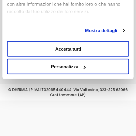
con altre informazioni che hai fornito loro o che hanno
Resi e recessi
raccolto dal tuo utilizzo dei loro servizi.
AREA LEGALE
VUOI SEGUIRCI?
Mostra dettagli
Condizioni generali
Ecco i nostri social:
Privacy Policy
Cookie Policy
Accetta tutti
Lingua:
En
Personalizza
© DHERMIA | P.IVA IT02065440444, Via Valtesino, 323-325 63066
Grottammare (AP)