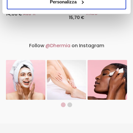
Personalizza
14,00
€
ADD
Add
15,70
€
Follow
@Dhermia
on Instagram