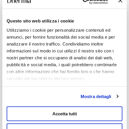
17,00
€
20,00
€
Add
Add
Questo sito web utilizza i cookie
Utilizziamo i cookie per personalizzare contenuti ed
annunci, per fornire funzionalità dei social media e per
analizzare il nostro traffico. Condividiamo inoltre
informazioni sul modo in cui utilizzi il nostro sito con i
nostri partner che si occupano di analisi dei dati web,
pubblicità e social media, i quali potrebbero combinarle
con altre informazioni che hai fornito loro o che hanno
raccolto dal tuo utilizzo dei loro servizi.
Mostra dettagli
Accetta tutti
REGENERATING AFTERSUN
SELF-TANNING CREAM IL SOLE
IN TASCA
For the face and body.
For sunless tanning.