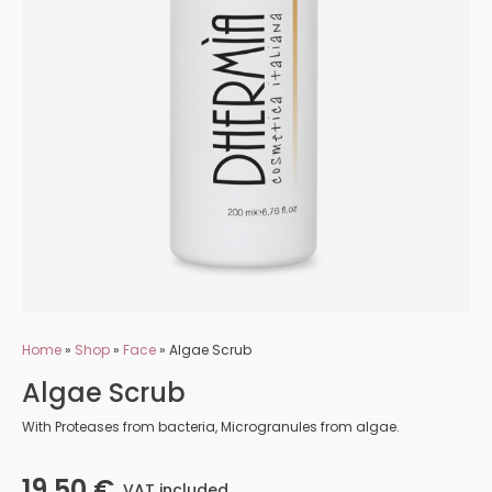
Home
»
Shop
»
Face
»
Algae Scrub
Algae Scrub
With Proteases from bacteria, Microgranules from algae.
19,50
€
VAT included