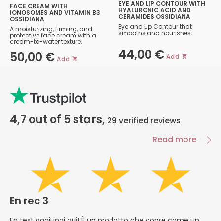
EYE AND LIP CONTOUR WITH
FACE CREAM WITH
HYALURONIC ACID AND
IONOSOMES AND VITAMIN B3
CERAMIDES OSSIDIANA
OSSIDIANA
Eye and Lip Contour that
A moisturizing, firming, and
smooths and nourishes.
protective face cream with a
cream-to-water texture.
44,00
€
50,00
€
Add
Add
4,7
out of 5 stars,
29
verified reviews
Read more
En rec 3
E
En text aggiungi qui! È un prodotto che copre come un
En