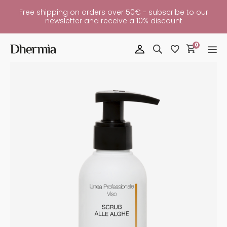
Free shipping on orders over 50€ - subscribe to our
newsletter and receive a 10% discount
0
Algae
Scrub
Quantity