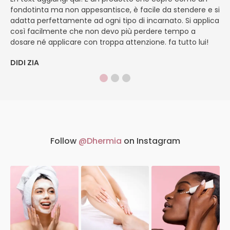
fondotinta ma non appesantisce, è facile da stendere e si
li
adatta perfettamente ad ogni tipo di incarnato. Si applica
ch
così facilmente che non devo più perdere tempo a
ve
dosare né applicare con troppa attenzione. fa tutto lui!
si
DIDI ZIA
M
Follow
@Dhermia
on Instagram