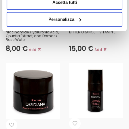
Accetta tutti
FACE MASK
BIPHASIC MAKEUP REMOVER
Personalizza
Niacinamide, Hyaluronic Acid,
BITTER ORANGE – VITAMIN E
Opuntia Extract, and Damask
Rose Water
8,00
€
15,00
€
Add
Add