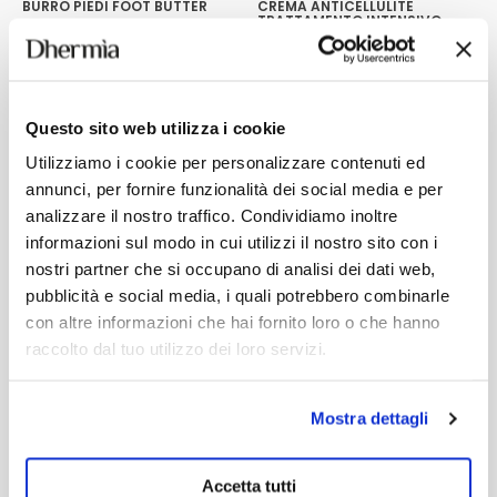
BURRO PIEDI FOOT BUTTER
CREMA ANTICELLULITE
TRATTAMENTO INTENSIVO
REDUCELL
Burro idratante per piedi
Crema per cellulite e buccia
morbidi e levigati.
d'arancia per un trattamento
intensivo.
7,60
€
28,90
€
Aggiungi
Aggiungi
Questo sito web utilizza i cookie
Questo
prodotto
Utilizziamo i cookie per personalizzare contenuti ed
ha
più
annunci, per fornire funzionalità dei social media e per
varianti.
analizzare il nostro traffico. Condividiamo inoltre
Le
informazioni sul modo in cui utilizzi il nostro sito con i
opzioni
possono
nostri partner che si occupano di analisi dei dati web,
essere
pubblicità e social media, i quali potrebbero combinarle
scelte
nella
con altre informazioni che hai fornito loro o che hanno
pagina
raccolto dal tuo utilizzo dei loro servizi.
del
prodotto
Mostra dettagli
Accetta tutti