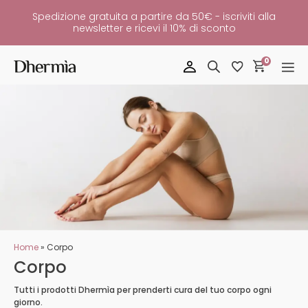
Spedizione gratuita a partire da 50€ - iscriviti alla
newsletter e ricevi il 10% di sconto
0
Home
»
Corpo
Corpo
Tutti i prodotti Dhermìa per prenderti cura del tuo corpo ogni
giorno.