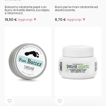
Balsamo idratante piedi con
Burro per le mani idratante ed
Burro di Karitè, Menta, Eucalipto
elasticizzante.
e Vitamina E.
19,50
€
8,70
€
Aggiungi
Aggiungi
Questo
prodotto
ha
più
varianti.
Le
opzioni
possono
essere
scelte
nella
pagina
del
prodotto