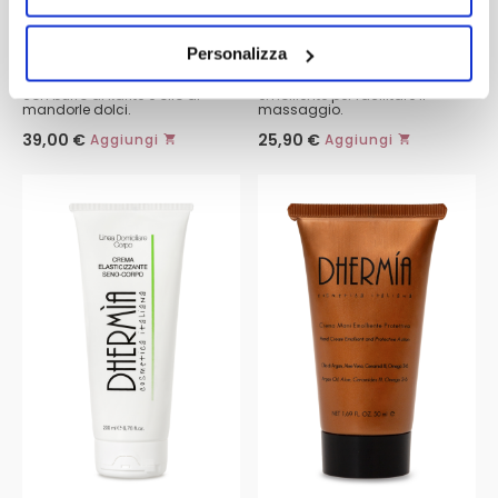
CREMA CORPO IDRATANTE
CREMA DA MASSAGGIO
YDRADEEP
ALL'EUCALIPTO
Personalizza
Crema idratante per il corpo
Apporta un effetto idratante ed
con burro di karitè e olio di
emolliente per facilitare il
mandorle dolci.
massaggio.
39,00
€
25,90
€
Aggiungi
Aggiungi