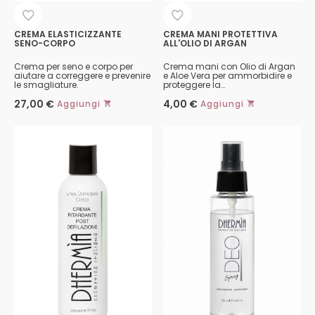
CREMA ELASTICIZZANTE
CREMA MANI PROTETTIVA
SENO-CORPO
ALL'OLIO DI ARGAN
Crema per seno e corpo per
Crema mani con Olio di Argan
aiutare a correggere e prevenire
e Aloe Vera per ammorbidire e
le smagliature.
proteggere la…
27,00
€
4,00
€
Aggiungi
Aggiungi
Questo
Questo
prodotto
prodotto
ha
ha
più
più
varianti.
varianti.
Le
Le
opzioni
opzioni
possono
possono
essere
essere
scelte
scelte
nella
nella
pagina
pagina
del
del
prodotto
prodotto