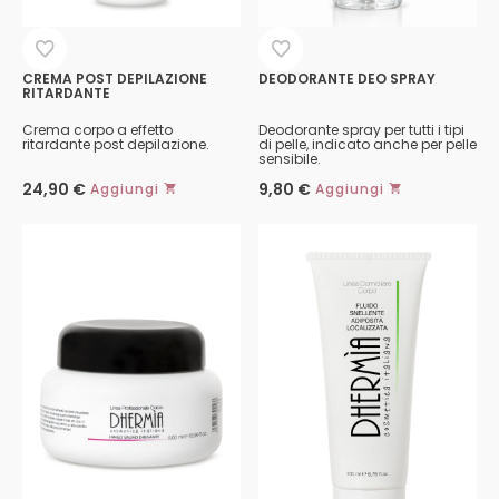
CREMA POST DEPILAZIONE
DEODORANTE DEO SPRAY
RITARDANTE
Crema corpo a effetto
Deodorante spray per tutti i tipi
ritardante post depilazione.
di pelle, indicato anche per pelle
sensibile.
24,90
€
9,80
€
Aggiungi
Aggiungi
Questo
prodotto
ha
più
varianti.
Le
opzioni
possono
essere
scelte
nella
pagina
del
prodotto