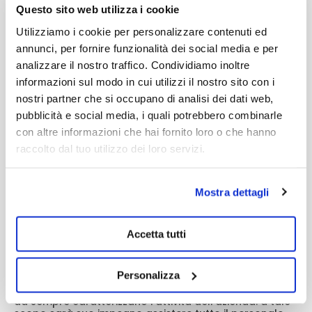
Questo sito web utilizza i cookie
• qualità e sicurezza del prodotto realizzato e
Utilizziamo i cookie per personalizzare contenuti ed
commercializzato;
annunci, per fornire funzionalità dei social media e per
• responsabilità del proprio lavoro;
analizzare il nostro traffico. Condividiamo inoltre
• impegno mirato al soddisfacimento dei requisiti ed al
informazioni sul modo in cui utilizzi il nostro sito con i
mantenimento dell'efficacia del Sistema di Gestione
nostri partner che si occupano di analisi dei dati web,
per la Qualità e dei suoi processi;
pubblicità e social media, i quali potrebbero combinarle
•
valutazione periodica atta ad individuare il grado di
con altre informazioni che hai fornito loro o che hanno
soddisfazione dei clienti, relativamente ai
servizi/prodotti forniti;
raccolto dal tuo utilizzo dei loro servizi.
• valutazione periodica di nuove esigenze dei clienti;
•
valutazione del rischio e delle opportunità aziendali.
Mostra dettagli
Per il raggiungimento di questi obiettivi, l'Azienda è
impegnata in continue ricerche di mercato per
l'aggiornamento dei propri prodotti e processi,
Accetta tutti
unitamente ad un'attenta valutazione e selezione dei
fornitori.
Personalizza
Tale politica contribuirà in modo determinante a
garantire la serietà
,
la professionalità e l'efficienza che
da sempre caratterizzano l'attività dell'azienda: a tale