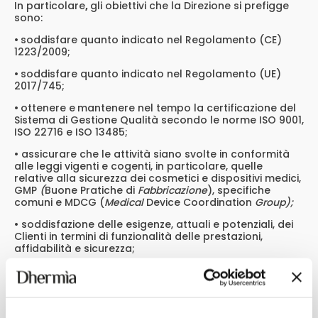
In particolare
,
gli obiettivi che la Direzione si prefigge
sono:
•
soddisfare quanto indicato nel Regolamento (CE)
1223/2009;
•
soddisfare quanto indicato nel Regolamento (UE)
2017/745;
•
ottenere e
mantenere nel tempo la certificazione del
Sistema di Gestione Qualità secondo le norme ISO 9001,
ISO 22716 e ISO 13485;
• assicurare che le attività siano svolte in conformità
alle leggi vigenti e cogenti, in particolare, quelle
relative alla sicurezza dei cosmetici e dispositivi medici,
GMP
(
Buone Pratiche di
Fabbricazione
), specifiche
comuni e MDCG (
Medical
Device Coordination
Group);
• soddisfazione delle esigenze, attuali e potenziali, dei
Clienti in termini di funzionalità delle prestazioni,
affidabilità e sicurezza;
qualità, miglioramento continuo e sicurezza del
prodotto commercializzato;
• prevenzione, più che eliminazione a posteriori, dei
difetti;