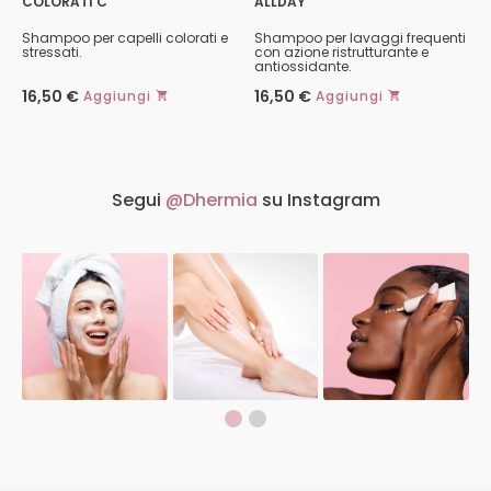
COLORATI C
ALLDAY
Shampoo per capelli colorati e
Shampoo per lavaggi frequenti
stressati.
con azione ristrutturante e
antiossidante.
16,50
€
16,50
€
Aggiungi
Aggiungi
Questo
Questo
prodotto
prodotto
ha
ha
più
più
varianti.
varianti.
Segui
@Dhermia
su Instagram
Le
Le
opzioni
opzioni
possono
possono
essere
essere
scelte
scelte
nella
nella
pagina
pagina
del
del
prodotto
prodotto