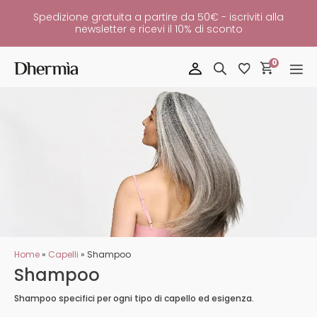
Spedizione gratuita a partire da 50€ - iscriviti alla
newsletter e ricevi il 10% di sconto
0
Home
»
Capelli
»
Shampoo
Shampoo
Shampoo specifici per ogni tipo di capello ed esigenza.