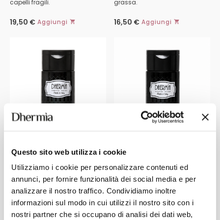
capelli fragili.
grassa.
19,50
€
16,50
€
Aggiungi
Aggiungi
Questo
Questo
prodotto
prodotto
ha
ha
più
più
varianti.
varianti.
Le
Le
opzioni
opzioni
possono
possono
essere
essere
scelte
scelte
nella
nella
pagina
pagina
del
del
prodotto
prodotto
Questo sito web utilizza i cookie
Utilizziamo i cookie per personalizzare contenuti ed
annunci, per fornire funzionalità dei social media e per
analizzare il nostro traffico. Condividiamo inoltre
informazioni sul modo in cui utilizzi il nostro sito con i
SHAMPOO PER CAPELLI
SHAMPOO LENITIVO L LOTIS
BIANCHI E DECOLORATI D
LAV/CUR
nostri partner che si occupano di analisi dei dati web,
SILVER POWER