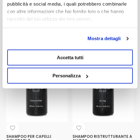
pubblicità e social media, i quali potrebbero combinarle
Shampoo per capelli bianchi,
Shampoo lenitivo e illuminante
decolorati o molto chiari.
per capelli grassi o
con altre informazioni che hai fornito loro o che hanno
danneggiati.
raccolto dal tuo utilizzo dei loro servizi.
16,50
€
16,50
€
Aggiungi
Aggiungi
Questo
Questo
prodotto
prodotto
ha
ha
Mostra dettagli
più
più
varianti.
varianti.
Le
Le
opzioni
opzioni
Accetta tutti
possono
possono
essere
essere
scelte
scelte
Personalizza
nella
nella
pagina
pagina
del
del
prodotto
prodotto
SHAMPOO PER CAPELLI
SHAMPOO RISTRUTTURANTE A