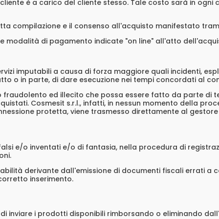
l cliente è a carico del cliente stesso. Tale costo sarà in ogn
atta compilazione e il consenso all'acquisto manifestato trami
e modalità di pagamento indicate "on line" all'atto dell'acqui
vizi imputabili a causa di forza maggiore quali incidenti, esplo
 tutto o in parte, di dare esecuzione nei tempi concordati al co
fraudolento ed illecito che possa essere fatto da parte di terz
istati. Cosmesit s.r.l., infatti, in nessun momento della pro
onnessione protetta, viene trasmesso direttamente al gestore 
 falsi e/o inventati e/o di fantasia, nella procedura di registra
oni.
ilità derivante dall'emissione di documenti fiscali errati a caus
corretto inserimento.
 di inviare i prodotti disponibili rimborsando o eliminando dal