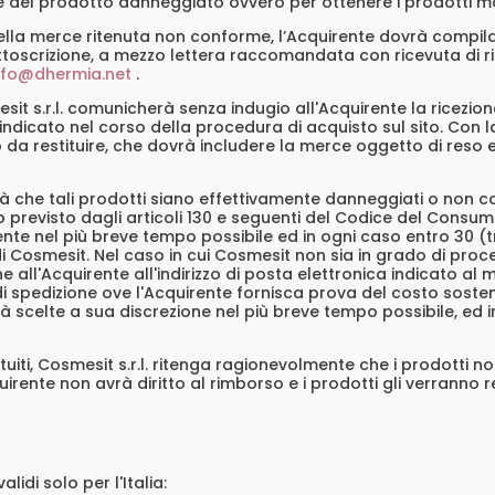
e del prodotto danneggiato ovvero per ottenere i prodotti m
e della merce ritenuta non conforme, l’Acquirente dovrà compil
ttoscrizione, a mezzo lettera raccomandata con ricevuta di ritor
nfo@dhermia.net
.
t s.r.l. comunicherà senza indugio all'Acquirente la ricezione
à indicato nel corso della procedura di acquisto sul sito. Con 
co da restituire, che dovrà includere la merce oggetto di res
herà che tali prodotti siano effettivamente danneggiati o non co
 previsto dagli articoli 130 e seguenti del Codice del Consumo,
te nel più breve tempo possibile ed in ogni caso entro 30 (tren
 Cosmesit. Nel caso in cui Cosmesit non sia in grado di proced
ll'Acquirente all'indirizzo di posta elettronica indicato al
 di spedizione ove l'Acquirente fornisca prova del costo sostenut
scelte a sua discrezione nel più breve tempo possibile, ed in
ituiti, Cosmesit s.r.l. ritenga ragionevolmente che i prodotti 
irente non avrà diritto al rimborso e i prodotti gli verranno res
lidi solo per l'Italia: