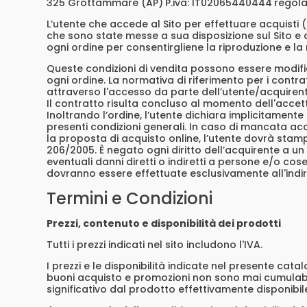
325 Grottammare (AP)
P.iva: IT02065440444
regola
L’utente che accede al Sito per effettuare acquisti (
che sono state messe a sua disposizione sul Sito e 
ogni ordine per consentirgliene la riproduzione e l
Queste condizioni di vendita possono essere modific
ogni ordine. La normativa di riferimento per i contrat
attraverso l'accesso da parte dell’utente/acquirent
Il contratto risulta concluso al momento dell'accet
Inoltrando l’ordine, l’utente dichiara implicitamente 
presenti condizioni generali. In caso di mancata ac
la proposta di acquisto online, l’utente dovrà stamp
206/2005. È negato ogni diritto dell’acquirente a u
eventuali danni diretti o indiretti a persone e/o co
dovranno essere effettuate esclusivamente all'indir
Termini e Condizioni
Prezzi, contenuto e disponibilità dei prodotti
Tutti i prezzi indicati nel sito includono l'IVA.
I prezzi e le disponibilità indicate nel presente cat
buoni acquisto e promozioni non sono mai cumulabili
significativo dal prodotto effettivamente disponibil