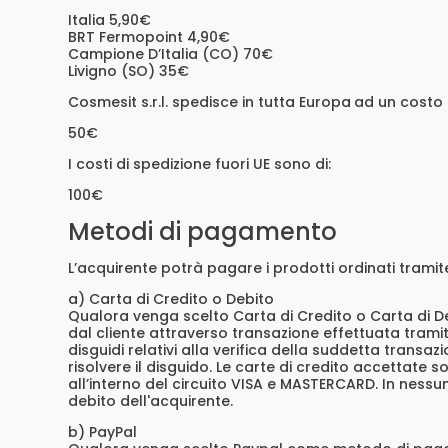
Italia 5,90€
BRT Fermopoint 4,90€
Campione D’Italia (CO) 70€
Livigno (SO) 35€
Cosmesit s.r.l. spedisce in tutta Europa
ad un costo 
50€
I costi di spedizione fuori UE sono di:
100€
Metodi di pagamento
L’acquirente potrà pagare i prodotti ordinati tramite
a) Carta di Credito o Debito
Qualora venga scelto Carta di Credito o Carta di De
dal cliente attraverso transazione effettuata tram
disguidi relativi alla verifica della suddetta transa
risolvere il disguido. Le carte di credito accettate s
all’interno del circuito VISA e MASTERCARD. In ness
debito dell'acquirente.
b) PayPal