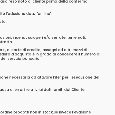
i caso reso noto al cliente prima della conferma
te l'adesione data "on line".
sto.
sioni, incendi, scioperi e/o serrate, terremoti,
ntratto.
i, di carte di credito, assegni ed altri mezzi di
cedura d'acquisto è in grado di conoscere il numero di
del servizio bancario.
zione necessaria ad attivare l'iter per l'esecuzione del
a di errori relativi ai dati forniti dal Cliente,
l'ordine prodotti non in stock.Se invece l'evasione