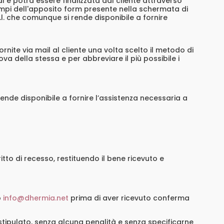
e potrà essere finalizzata dal cliente attraverso
ampi dell'apposito form presente nella schermata di
.l. che comunque si rende disponibile a fornire
nite via mail al cliente una volta scelto il metodo di
a della stessa e per abbreviare il più possibile i
 rende disponibile a fornire l’assistenza necessaria a
iritto di recesso, restituendo il bene ricevuto e
o
info@dhermia.net
prima di aver ricevuto conferma
 stipulato, senza alcuna penalità e senza specificarne