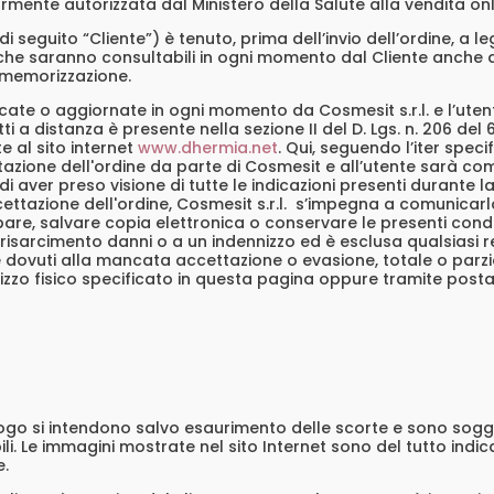
rmente autorizzata dal Ministero della Salute alla vendita onli
di seguito “Cliente”) è tenuto, prima dell’invio dell’ordine, a
che saranno consultabili in ogni momento dal Cliente anche at
a memorizzazione.
ate o aggiornate in ogni momento da Cosmesit s.r.l. e l’uten
ti a distanza è presente nella sezione II del D. Lgs. n. 206 de
e al sito internet
www.dhermia.net
. Qui, seguendo l’iter spec
tazione dell'ordine da parte di Cosmesit e all’utente sarà com
di aver preso visione di tutte le indicazioni presenti durante 
cettazione dell'ordine, Cosmesit s.r.l. s’impegna a comunicar
are, salvare copia elettronica o conservare le presenti condiz
n risarcimento danni o a un indennizzo ed è esclusa qualsiasi 
se dovuti alla mancata accettazione o evasione, totale o parzia
izzo fisico specificato in questa pagina oppure tramite posta
alogo si intendono salvo esaurimento delle scorte e sono sogge
. Le immagini mostrate nel sito Internet sono del tutto indic
e.