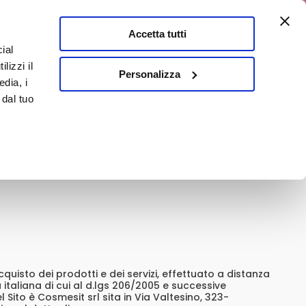
0% di sconto
Accetta tutti
ial
0
lizzi il
E
En
Personalizza
edia, i
 dal tuo
cquisto dei prodotti e dei servizi, effettuato a distanza
a italiana di cui al d.lgs 206/2005 e successive
 Sito è Cosmesit srl sita in Via Valtesino, 323-