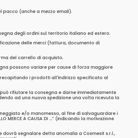
del pacco (anche a mezzo email).
egna degli ordini sul territorio italiano ed estero.
cazione delle merci (fattura, documento di
rma del carrello di acquisto.
nsegna possono variare per cause di forza maggiore
recapitando i prodotti all'indirizzo specificato al
 può rifiutare la consegna e darne immediatamente
edendo ad una nuova spedizione una volta ricevuta la
anneggiato e/o manomesso, al fine di salvaguardare i
ROLLO MERCE A CAUSA DI …” (indicando la motivazione
te dovrà segnalare detta anomalia a Cosmesit s.r.l.,