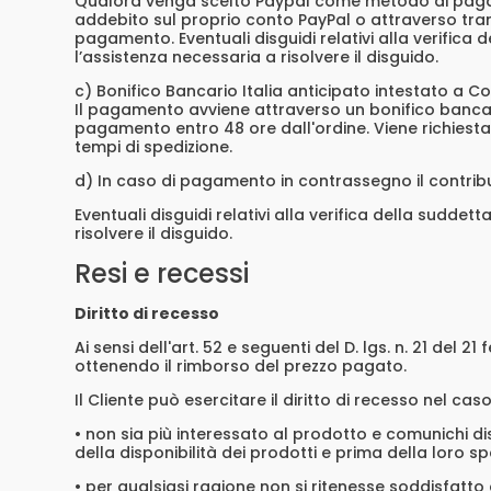
Qualora venga scelto Paypal come metodo di pagamen
addebito sul proprio conto PayPal o attraverso tra
pagamento. Eventuali disguidi relativi alla verifica
l’assistenza necessaria a risolvere il disguido.
c) Bonifico Bancario Italia anticipato intestato a Cos
Il pagamento avviene attraverso un bonifico bancario
pagamento entro 48 ore dall'ordine. Viene richiesta 
tempi di spedizione.
d) In caso di pagamento in contrassegno il contri
Eventuali disguidi relativi alla verifica della suddet
risolvere il disguido.
Resi e recessi
Diritto di recesso
Ai sensi dell'art. 52 e seguenti del D. lgs. n. 21 del 
ottenendo il rimborso del prezzo pagato.
Il Cliente può esercitare il diritto di recesso nel caso 
• non sia più interessato al prodotto e comunichi di
della disponibilità dei prodotti e prima della loro sp
• per qualsiasi ragione non si ritenesse soddisfatto