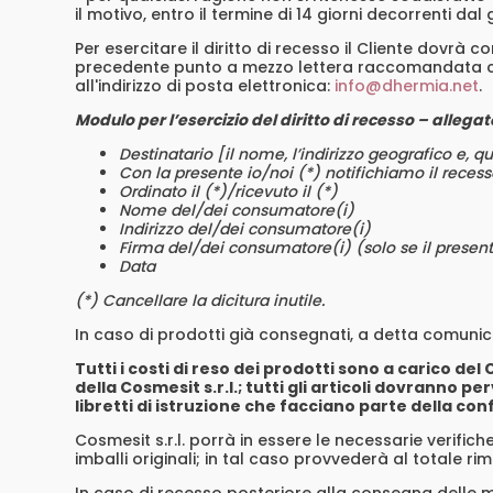
il motivo, entro il termine di 14 giorni decorrenti da
Per esercitare il diritto di recesso il Cliente dovrà 
precedente punto a mezzo lettera raccomandata con
all'indirizzo di posta elettronica:
info@dhermia.net
.
Modulo per l’esercizio del diritto di recesso – allegato
Destinatario [il nome, l’indirizzo geografico e, qu
Con la presente io/noi (*) notifichiamo il recess
Ordinato il (*)/ricevuto il (*)
Nome del/dei consumatore(i)
Indirizzo del/dei consumatore(i)
Firma del/dei consumatore(i) (solo se il presen
Data
(*) Cancellare la dicitura inutile.
In caso di prodotti già consegnati, a detta comun
Tutti i costi di reso dei prodotti sono a carico d
della Cosmesit s.r.l.; tutti gli articoli dovranno p
libretti di istruzione che facciano parte della con
Cosmesit s.r.l. porrà in essere le necessarie verific
imballi originali; in tal caso provvederà al totale r