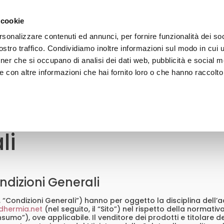
gratuita a partire da 50€ - iscriviti alla newsletter e ricevi il 1
 cookie
rsonalizzare contenuti ed annunci, per fornire funzionalità dei soc
stro traffico. Condividiamo inoltre informazioni sul modo in cui uti
VISO
CORPO
CAPELLI
SOLARI
LINE
tner che si occupano di analisi dei dati web, pubblicità e social m
 con altre informazioni che hai fornito loro o che hanno raccolto
li
ndizioni Generali
, “Condizioni Generali”) hanno per oggetto la disciplina dell’a
dhermia.net
(nel seguito, il “Sito”) nel rispetto della normativ
umo”), ove applicabile. Il venditore dei prodotti e titolare del