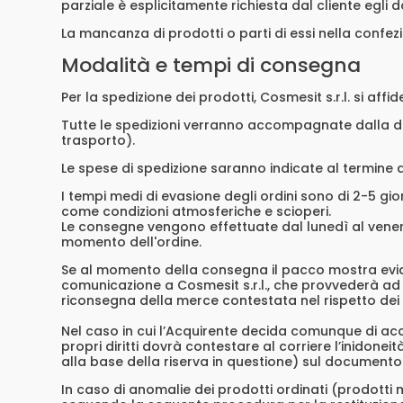
parziale è esplicitamente richiesta dal cliente egli 
La mancanza di prodotti o parti di essi nella conf
Modalità e tempi di consegna
Per la spedizione dei prodotti, Cosmesit s.r.l. si affi
Tutte le spedizioni verranno accompagnate dalla 
trasporto).
Le spese di spedizione saranno indicate al termine d
I tempi medi di evasione degli ordini sono di 2-5 g
come condizioni atmosferiche e scioperi.
Le consegne vengono effettuate dal lunedì al venerdì, 
momento dell'ordine.
Se al momento della consegna il pacco mostra evi
comunicazione a Cosmesit s.r.l., che provvederà ad
riconsegna della merce contestata nel rispetto dei t
Nel caso in cui l’Acquirente decida comunque di ac
propri diritti dovrà contestare al corriere l’inido
alla base della riserva in questione) sul documento
In caso di anomalie dei prodotti ordinati (prodotti 