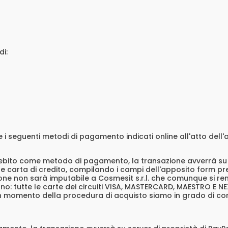
di:
 i seguenti metodi di pagamento indicati online all'atto dell'
bito come metodo di pagamento, la transazione avverrà su ser
ite carta di credito, compilando i campi dell'apposito form 
zione non sarà imputabile a Cosmesit s.r.l. che comunque si re
ono: tutte le carte dei circuiti VISA, MASTERCARD, MAESTRO E NE
un momento della procedura di acquisto siamo in grado di cono