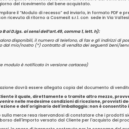
l giorno del ricevimento del bene acquistato.
compilare il “Modulo di recesso” ed inviarlo, in formato PDF e pr
 ricevuta di ritorno a Cosmesit s.r.l. con sede in Via Valt
 B al D.lgs.
ai sensi dell’art.49, comma 1, lett. h):
alora disponibili, il numero di telefono, di fax e gli indirizzi di p
o dal mio/nostro (*) contratto di vendita dei seguenti beni/servi
te modulo è notificato in versione cartacea)
icazione dovrà essere allegata copia del documento di vend
el Cliente il quale, direttamente o tramite altro mezzo, pr
ervenire nelle medesime condizioni di ricezione, provvisti deg
fezione e dell'originario dell'imballaggio; non è consentito 
he sulla merce resa riservandosi di constatare che i prodotti si
imborso dell'importo versato dal Cliente per l'acquisto dei prod