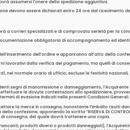
dovrà assumersi l'onere della spedizione aggiuntiva.
ezione devono essere dichiarati entro 24 ore dal ricevimento 
derà a corrieri specializzati e di comprovata serietà per la cons
documentazione obbligatoria di accompagnamento ed identifi
ell’inserimento dell’ordine e appariranno all’atto della confe
iorni lavorativi dalla verifica del pagamento, ma quelli di co
nel normale orario di ufficio, escluse le festività nazionali, 
denti segni di manomissione o danneggiamento, l’Acquirente
 effettuare le dovute contestazioni allo spedizioniere, provv
ermini di evasione indicati nelle presenti Condizioni Generali.
cettare la merce in consegna, nonostante l’imballo risulti d
neità della confezione, apponendo la scritta “RISERVA DI CONT
 di consegna, del quale dovrà trattenere una copia.
mancanti, prodotti diversi o prodotti danneggiati), l’Acquiren