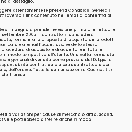
ne al dettaglio.
 leggere attentamente le presenti Condizioni Generali
traverso il link contenuto nell’email di conferma di
te si impegna a prenderne visione prima di effettuare
l 6 settembre 2005. Il contratto si concluderà
ificato, formulerà la proposta di acquisto dei prodotti.
unicata via email l’accettazione dello stesso.
la procedura di acquisto e di accettare in toto le
lo in modo tempestivo all’utente. Una volta formulata
ioni generali di vendita come previsto dal D. Lgs. n.
responsabilità contrattuale o extracontrattuale per
le, dell’ordine. Tutte le comunicazioni a Cosmesit srl
 elettronica.
tti a variazioni per cause di mercato o altro. Sconti,
ative e potrebbero differire anche in modo