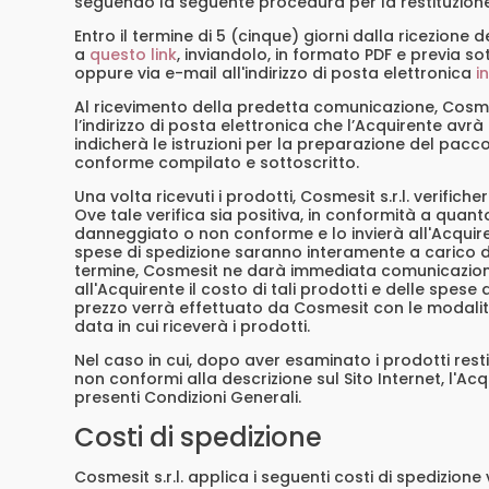
seguendo la seguente procedura per la restituzion
Entro il termine di 5 (cinque) giorni dalla ricezion
a
questo link
, inviandolo, in formato PDF e previa so
oppure via e-mail all'indirizzo di posta elettronica
i
Al ricevimento della predetta comunicazione, Cosmesi
l’indirizzo di posta elettronica che l’Acquirente avr
indicherà le istruzioni per la preparazione del pac
conforme compilato e sottoscritto.
Una volta ricevuti i prodotti, Cosmesit s.r.l. verific
Ove tale verifica sia positiva, in conformità a quanto
danneggiato o non conforme e lo invierà all'Acquiren
spese di spedizione saranno interamente a carico di
termine, Cosmesit ne darà immediata comunicazione a
all'Acquirente il costo di tali prodotti e delle spese
prezzo verrà effettuato da Cosmesit con le modalità 
data in cui riceverà i prodotti.
Nel caso in cui, dopo aver esaminato i prodotti rest
non conformi alla descrizione sul Sito Internet, l'Acqu
presenti Condizioni Generali.
Costi di spedizione
Cosmesit s.r.l. applica i seguenti costi di spedizione va