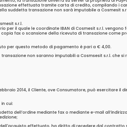
to, la transazione avverrà su server di proprietà di PayPal 
nsazione effettuata tramite carta di credito, compilando i c
 della suddetta transazione non sarà imputabile a Cosmesit s.r
mesit s.r.l.
 per il quale le coordinate IBAN di Cosmesit s.r.l. vengono for
copia fax o scansione della ricevuta di transazione come prov
buto per questo metodo di pagamento è pari a € 4,00.
ta transazione non saranno imputabili a Cosmsesit s.r.l. che si
21 febbraio 2014, il Cliente, ove Consumatore, può esercitare il d
in cui:
sdetta dell’ordine mediante fax o mediante e-mail all’indirizz
edizione;
 dell'acquisto effettuato, ha diritto di recedere dal contratto