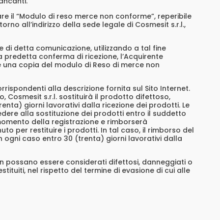
ancanti.
are il “Modulo di reso merce non conforme”, reperibile
no all’indirizzo della sede legale di Cosmesit s.r.l.,
 di detta comunicazione, utilizzando a tal fine
la predetta conferma di ricezione, l’Acquirente
o e una copia del modulo di Reso di merce non
rrispondenti alla descrizione fornita sul Sito Internet.
 Cosmesit s.r.l. sostituirà il prodotto difettoso,
ta) giorni lavorativi dalla ricezione dei prodotti. Le
ere alla sostituzione dei prodotti entro il suddetto
 momento della registrazione e rimborserà
o per restituire i prodotti. In tal caso, il rimborso del
 ogni caso entro 30 (trenta) giorni lavorativi dalla
non possano essere considerati difettosi, danneggiati o
tituiti, nel rispetto del termine di evasione di cui alle