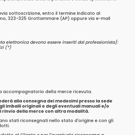
evia sottoscrizione, entro il termine indicato al
esino, 323-325 Grottammare (AP) oppure via e-mail
osta elettronica devono essere inseriti dal professionista]:
zi (*)
ita accompagnatorio della merce ricevuta.
ovvederà alla consegna dei medesimi presso la sede
li imballi originali e degli eventuali manuali e/o
il rinvio della merce con altra modalità.
ano stati riconsegnati nello stato d'origine e con gli
otti.