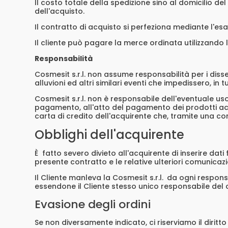
Il costo totale della spedizione sino al domicilio de
dell'acquisto.
Il contratto di acquisto si perfeziona mediante l'es
Il cliente può pagare la merce ordinata utilizzando l
Responsabilità
Cosmesit s.r.l. non assume responsabilità per i disser
alluvioni ed altri similari eventi che impedissero, in
Cosmesit s.r.l. non è responsabile dell'eventuale uso 
pagamento, all'atto del pagamento dei prodotti acqu
carta di credito dell'acquirente che, tramite una c
Obblighi dell'acquirente
È fatto severo divieto all'acquirente di inserire dati
presente contratto e le relative ulteriori comunicazi
Il Cliente manleva la Cosmesit s.r.l.
da ogni responsab
essendone il Cliente stesso unico responsabile del 
Evasione degli ordini
Se non diversamente indicato, ci riserviamo il diritto