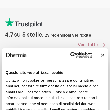
4,7
su 5 stelle,
29
recensioni verificate
Vedi tutte
Districante spray super
H
Questo sito web utilizza i cookie
Ho cercato a lungo un districante spray per capelli lisci
È
Utilizziamo i cookie per personalizzare contenuti ed
che non li appesantisca. IN famiglia lo usiamo oltre che
ap
annunci, per fornire funzionalità dei social media e per
dopo la doccia anche la mattina per una piega veloce e
pe
analizzare il nostro traffico. Condividiamo inoltre
profumatissima. Prodotto veramente fantastico sia su
f
informazioni sul modo in cui utilizzi il nostro sito con i
capelli lisci che su capelli ricci. Veramente super.
ap
nostri partner che si occupano di analisi dei dati web,
pubblicità e social media, i quali potrebbero combinarle