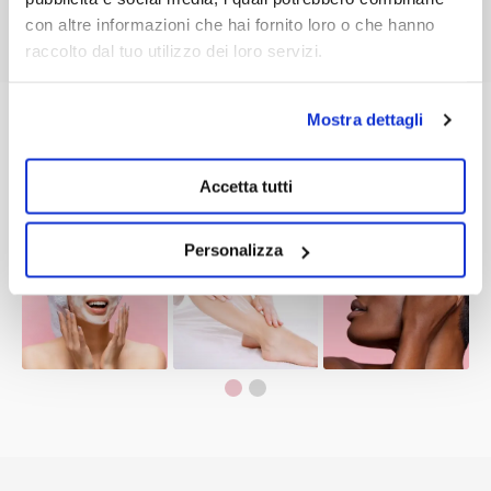
MICHELA CAMILLI
DI
con altre informazioni che hai fornito loro o che hanno
raccolto dal tuo utilizzo dei loro servizi.
Mostra dettagli
Segui
@Dhermia
su Instagram
Accetta tutti
Personalizza