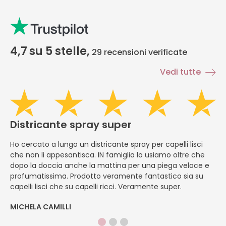
4,7
su 5 stelle,
29
recensioni verificate
Vedi tutte
Districante spray super
H
Ho cercato a lungo un districante spray per capelli lisci
È
che non li appesantisca. IN famiglia lo usiamo oltre che
ap
dopo la doccia anche la mattina per una piega veloce e
pe
profumatissima. Prodotto veramente fantastico sia su
f
capelli lisci che su capelli ricci. Veramente super.
ap
MICHELA CAMILLI
DI