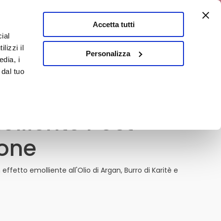
0% di sconto
Accetta tutti
ial
0
lizzi il
E
En
Personalizza
edia, i
 dal tuo
olliente Post
ione
effetto emolliente all'Olio di Argan, Burro di Karitè e