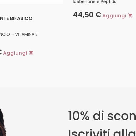
Idebenone e Peptidi.
44,50
€
Aggiungi
TE BIFASICO
ANCIO – VITAMINA E
€
Aggiungi
10% di scon
Iscriviti al