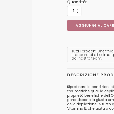
AGGIUNGI AL CARR
Tutti i prodotti Dhermìa
standard di altissima q
dal nostro team.
DESCRIZIONE PRO
Ripristinare le condizioni
traumatiche quali la depila
proprietà benefiche dell'Ol
garantiscono la giusta emo
della depilazione. A tutto 
Vitamina E, che aiuta a com