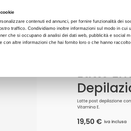
gratuita a partire da 50€ - iscriviti alla newsletter e ricevi il 1
 cookie
rsonalizzare contenuti ed annunci, per fornire funzionalità dei soc
stro traffico. Condividiamo inoltre informazioni sul modo in cui uti
VISO
CORPO
CAPELLI
SOLARI
LINE
tner che si occupano di analisi dei dati web, pubblicità e social m
 con altre informazioni che hai fornito loro o che hanno raccolto
one
Latte Em
Latte
Emolliente
Post
Depilaz
Depilazione
Quantità
Latte post depilazione con 
Vitamina E.
19,50
€
iva inclusa