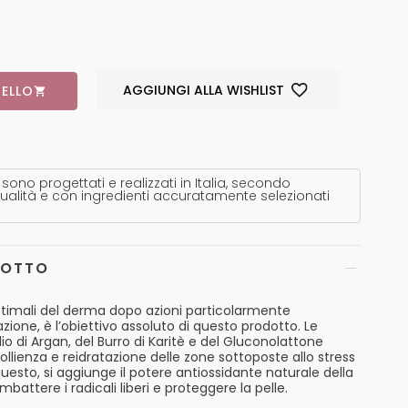
AGGIUNGI ALLA WISHLIST
ELLO
 sono progettati e realizzati in Italia, secondo
ualità e con ingredienti accuratamente selezionati
DOTTO
 ottimali del derma dopo azioni particolarmente
zione, è l’obiettivo assoluto di questo prodotto. Le
io di Argan, del Burro di Karitè e del Gluconolattone
llienza e reidratazione delle zone sottoposte allo stress
questo, si aggiunge il potere antiossidante naturale della
battere i radicali liberi e proteggere la pelle.