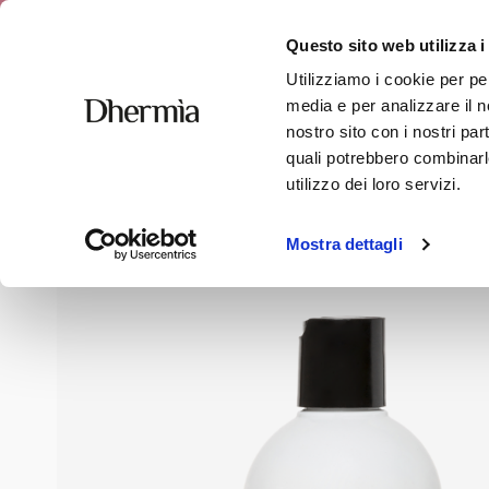
Spedizione 
Questo sito web utilizza i
Utilizziamo i cookie per pe
media e per analizzare il no
nostro sito con i nostri par
quali potrebbero combinarle
Home
»
Negozio
»
Corpo
»
Latte Emolliente Post Depilazi
utilizzo dei loro servizi.
Mostra dettagli