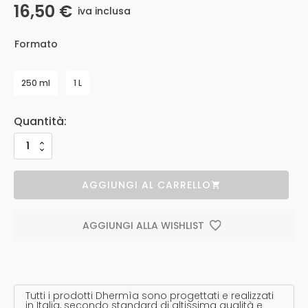
16,50
€
iva inclusa
Formato
250 ml
1 L
AGGIUNGI AL CARRELLO
AGGIUNGI ALLA WISHLIST
Tutti i prodotti Dhermìa sono progettati e realizzati
in Italia, secondo standard di altissima qualità e