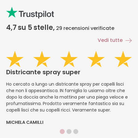
4,7
su 5 stelle,
29
recensioni verificate
Vedi tutte
Districante spray super
H
Ho cercato a lungo un districante spray per capelli lisci
È
che non li appesantisca. IN famiglia lo usiamo oltre che
ap
dopo la doccia anche la mattina per una piega veloce e
pe
profumatissima. Prodotto veramente fantastico sia su
f
capelli lisci che su capelli ricci. Veramente super.
ap
MICHELA CAMILLI
DI