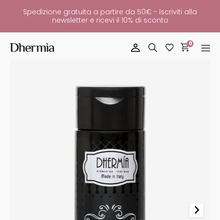
Spedizione gratuita a partire da 50€ - iscriviti alla
newsletter e ricevi il 10% di sconto
0
Shampoo
Lenitivo
L
Lotis
LAV/CUR
Quantità