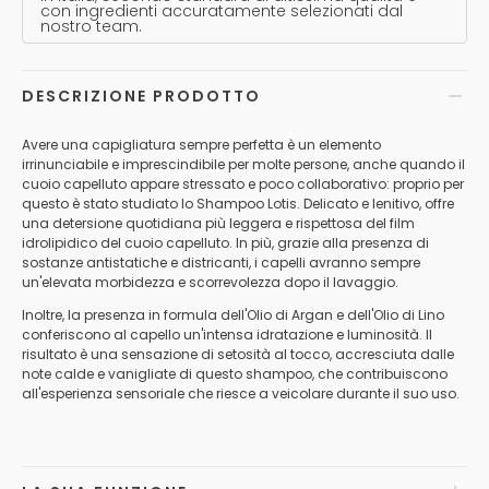
con ingredienti accuratamente selezionati dal
nostro team.
DESCRIZIONE PRODOTTO
Avere una capigliatura sempre perfetta è un elemento
irrinunciabile e imprescindibile per molte persone, anche quando il
cuoio capelluto appare stressato e poco collaborativo: proprio per
questo è stato studiato lo Shampoo Lotis. Delicato e lenitivo, offre
una detersione quotidiana più leggera e rispettosa del film
idrolipidico del cuoio capelluto. In più, grazie alla presenza di
sostanze antistatiche e districanti, i capelli avranno sempre
un'elevata morbidezza e scorrevolezza dopo il lavaggio.
Inoltre, la presenza in formula dell'Olio di Argan e dell'Olio di Lino
conferiscono al capello un'intensa idratazione e luminosità. Il
risultato è una sensazione di setosità al tocco, accresciuta dalle
note calde e vanigliate di questo shampoo, che contribuiscono
all'esperienza sensoriale che riesce a veicolare durante il suo uso.