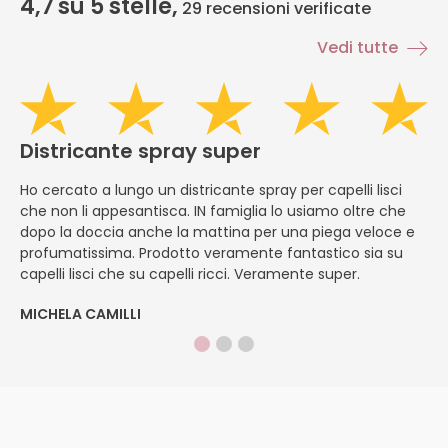
4,7
su 5 stelle,
29
recensioni verificate
Vedi tutte
Districante spray super
H
Ho cercato a lungo un districante spray per capelli lisci
È
che non li appesantisca. IN famiglia lo usiamo oltre che
ap
dopo la doccia anche la mattina per una piega veloce e
pe
profumatissima. Prodotto veramente fantastico sia su
f
capelli lisci che su capelli ricci. Veramente super.
ap
MICHELA CAMILLI
DI