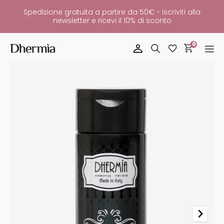
Spedizione gratuita a partire da 50€ - iscriviti alla
newsletter e ricevi il 10% di sconto
0
Shampoo
Per
Capelli
Colorati
C
Quantità