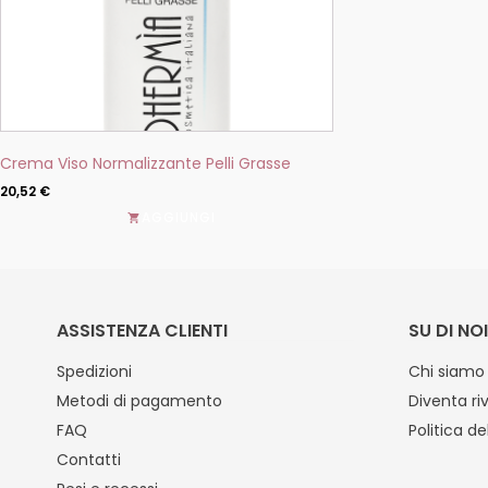
pagina
del
prodotto
Crema Viso Normalizzante Pelli Grasse
20,52
€
AGGIUNGI
ASSISTENZA CLIENTI
SU DI NOI
Spedizioni
Chi siamo
Metodi di pagamento
Diventa ri
FAQ
Politica de
Contatti