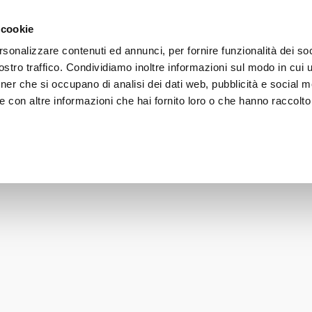
gratuita a partire da 50€ - iscriviti alla newsletter e ricevi il 1
 cookie
rsonalizzare contenuti ed annunci, per fornire funzionalità dei soc
stro traffico. Condividiamo inoltre informazioni sul modo in cui uti
VISO
CORPO
CAPELLI
SOLARI
LINE
tner che si occupano di analisi dei dati web, pubblicità e social m
 con altre informazioni che hai fornito loro o che hanno raccolto