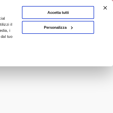
0% di sconto
Accetta tutti
ial
0
lizzi il
E
En
Personalizza
edia, i
 dal tuo