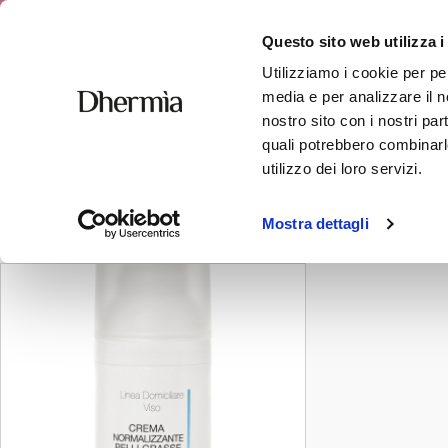
Spedizione 
Questo sito web utilizza i
Utilizziamo i cookie per pe
media e per analizzare il no
nostro sito con i nostri par
quali potrebbero combinarle
sebo
utilizzo dei loro servizi.
Visualizzazione del risultato
Mostra dettagli
Questo
prodotto
ha
più
varianti.
Le
opzioni
possono
essere
scelte
nella