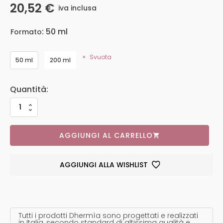
20,52
€
iva inclusa
: 50 ml
Formato
Svuota
50 ml
200 ml
AGGIUNGI AL CARRELLO
AGGIUNGI ALLA WISHLIST
Tutti i prodotti Dhermìa sono progettati e realizzati
in Italia, secondo standard di altissima qualità e