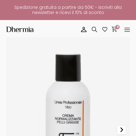
Spedizione gratuita a partire da 50€ - iscriviti alla
newsletter e ricevi il 10% di sconto
0
Crema
Viso
Normalizzante
Pelli
Grasse
Quantità