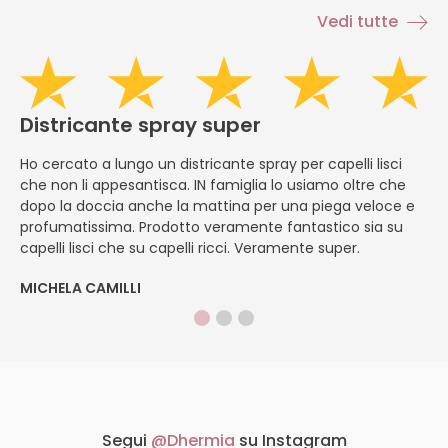
Vedi tutte
Districante spray super
H
Ho cercato a lungo un districante spray per capelli lisci
È
che non li appesantisca. IN famiglia lo usiamo oltre che
ap
dopo la doccia anche la mattina per una piega veloce e
pe
profumatissima. Prodotto veramente fantastico sia su
f
capelli lisci che su capelli ricci. Veramente super.
ap
MICHELA CAMILLI
DI
Segui
@Dhermia
su Instagram