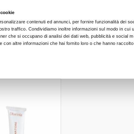
gratuita a partire da 50€ - iscriviti alla newsletter e ricevi il 1
 cookie
rsonalizzare contenuti ed annunci, per fornire funzionalità dei soc
stro traffico. Condividiamo inoltre informazioni sul modo in cui uti
VISO
CORPO
CAPELLI
SOLARI
LINE
tner che si occupano di analisi dei dati web, pubblicità e social m
 con altre informazioni che hai fornito loro o che hanno raccolto