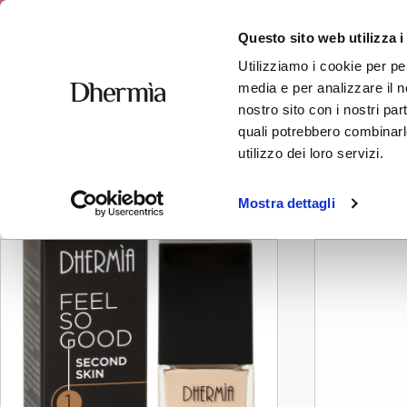
Spedizione 
Questo sito web utilizza i
Utilizziamo i cookie per pe
media e per analizzare il no
nostro sito con i nostri par
quali potrebbero combinarle
makeup
utilizzo dei loro servizi.
Visualizzazione di 2 risultati
Mostra dettagli
Questo
prodotto
ha
più
varianti.
Le
opzioni
possono
essere
scelte
nella