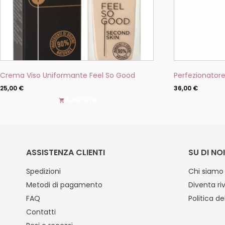
pagina
del
prodotto
Crema Viso Uniformante Feel So Good
Perfezionator
25,00
€
36,00
€
AGGIUNGI
ASSISTENZA CLIENTI
SU DI NOI
Spedizioni
Chi siamo
Metodi di pagamento
Diventa ri
FAQ
Politica de
Contatti