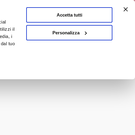
0% di sconto
Accetta tutti
ial
0
lizzi il
E
En
Personalizza
edia, i
 dal tuo