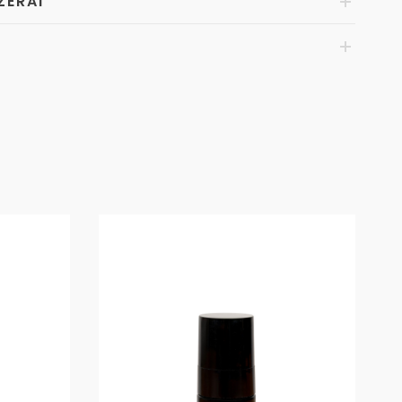
ZERAI
I