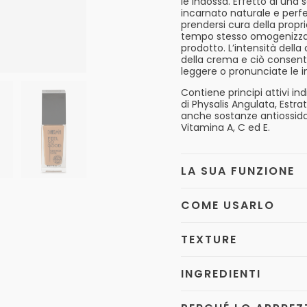
le indossa. Effetto di una
incarnato naturale e perfett
prendersi cura della propria
tempo stesso omogenizzare 
prodotto. L’intensità dell
della crema e ciò consent
leggere o pronunciate le 
Contiene principi attivi ind
di Physalis Angulata, Estra
anche sostanze antiossida
Vitamina A, C ed E.
LA SUA FUNZIONE
COME USARLO
TEXTURE
INGREDIENTI