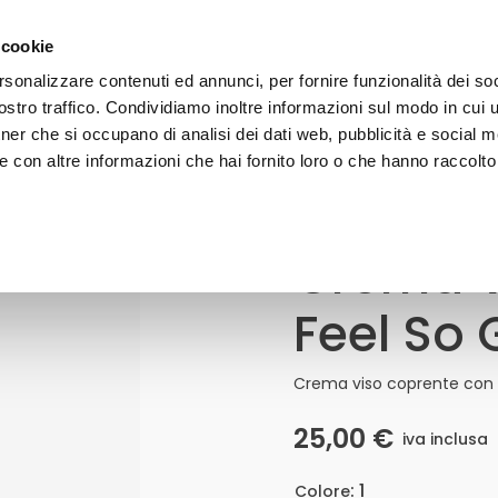
gratuita a partire da 50€ - iscriviti alla newsletter e ricevi il 1
 cookie
rsonalizzare contenuti ed annunci, per fornire funzionalità dei soc
stro traffico. Condividiamo inoltre informazioni sul modo in cui uti
VISO
CORPO
CAPELLI
SOLARI
LINE
tner che si occupano di analisi dei dati web, pubblicità e social m
 con altre informazioni che hai fornito loro o che hanno raccolto
o Good
Crema V
Crema
Viso
Uniformante
Feel So
Feel
So
Good
Quantità
Crema viso coprente con ef
25,00
€
iva inclusa
: 1
Colore