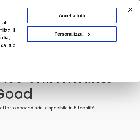
0% di sconto
Accetta tutti
ial
0
lizzi il
E
En
Personalizza
edia, i
 dal tuo
iso Uniformante
 Good
fetto second skin, disponibile in 5 tonalità.