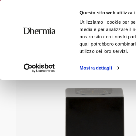
Spedizione 
Questo sito web utilizza i
Utilizziamo i cookie per pe
media e per analizzare il no
nostro sito con i nostri par
quali potrebbero combinarle
Home
»
Negozio
»
Viso
»
Crema Viso Uniformante Feel S
utilizzo dei loro servizi.
Mostra dettagli