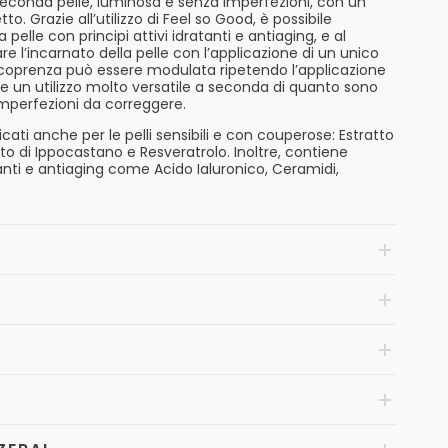
 seconda pelle, luminosa e senza imperfezioni, con un
o. Grazie all’utilizzo di Feel so Good, è possibile
 pelle con principi attivi idratanti e antiaging, e al
l’incarnato della pelle con l’applicazione di un unico
a coprenza può essere modulata ripetendo l’applicazione
e un utilizzo molto versatile a seconda di quanto sono
imperfezioni da correggere.
icati anche per le pelli sensibili e con couperose: Estratto
tto di Ippocastano e Resveratrolo. Inoltre, contiene
nti e antiaging come Acido Ialuronico, Ceramidi,