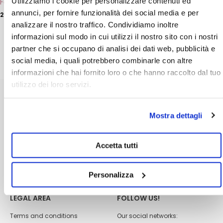
Utilizziamo i cookie per personalizzare contenuti ed
Feel So Good
Sublime Perfector Antiage
page
with SPF
annunci, per fornire funzionalità dei social media e per
25,00
€
36,00
€
analizzare il nostro traffico. Condividiamo inoltre
ADD
ADD
informazioni sul modo in cui utilizzi il nostro sito con i nostri
partner che si occupano di analisi dei dati web, pubblicità e
social media, i quali potrebbero combinarle con altre
informazioni che hai fornito loro o che hanno raccolto dal tuo
utilizzo dei loro servizi.
CUSTOMER CARE
ABOUT US
Mostra dettagli
Shipping
Dhermia laboratories
Payment methods
Become a reseller
Accetta tutti
FAQs
Quality policy
Contacts
Changes and returns
Personalizza
LEGAL AREA
FOLLOW US!
Terms and conditions
Our social networks: