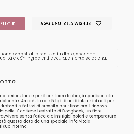
AGGIUNGI ALLA WISHLIST
ELLO
 sono progettati e realizzati in Italia, secondo
ualità e con ingredienti accuratamente selezionati
DOTTO
ea perioculare e per il contorno labbra, impartisce alla
olcente. Arricchito con 5 tipi di acidi ialuronici noti per
idratanti e fattori di crescita per stimolare il rinnovo
lla pelle. Contiene l’estratto di Dongbaek, un fiore
ravvivere senza fatica a climi rigidi polari e temperature
ietà questa data da una speciale linfa vitale
 suo interno.