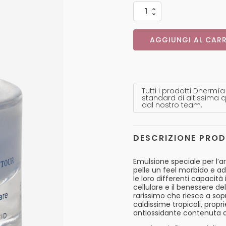
AGGIUNGI AL CARR
Tutti i prodotti Dhermìa
standard di altissima q
dal nostro team.
DESCRIZIONE PRO
Emulsione speciale per l’ar
pelle un feel morbido e add
le loro differenti capacità 
cellulare e il benessere de
rarissimo che riesce a sop
caldissime tropicali, propr
antiossidante contenuta al