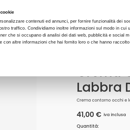
gratuita a partire da 50€ - iscriviti alla newsletter e ricevi il 1
 cookie
rsonalizzare contenuti ed annunci, per fornire funzionalità dei soc
stro traffico. Condividiamo inoltre informazioni sul modo in cui uti
VISO
CORPO
CAPELLI
SOLARI
LINE
tner che si occupano di analisi dei dati web, pubblicità e social m
 con altre informazioni che hai fornito loro o che hanno raccolto
a Diamante
Crema C
Crema
Contorno
Occhi
Labbra 
E
Labbra
Diamante
Quantità
Crema contorno occhi e la
41,00
€
iva inclusa