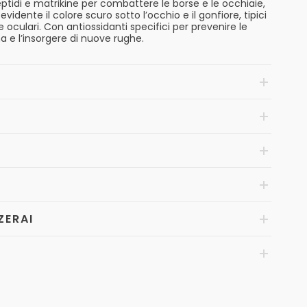
eptidi e matrikine per combattere le borse e le occhiaie,
dente il colore scuro sotto l’occhio e il gonfiore, tipici
e oculari. Con antiossidanti specifici per prevenire le
a e l’insorgere di nuove rughe.
ZERAI