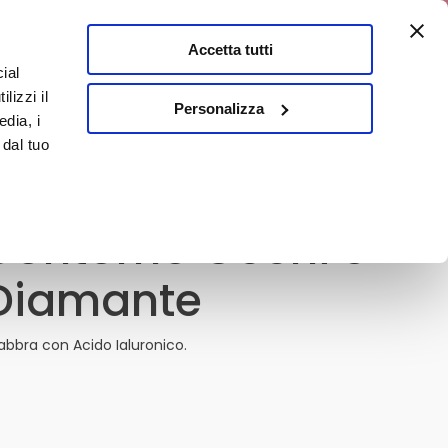
0% di sconto
Accetta tutti
ial
0
lizzi il
E
En
Personalizza
edia, i
 dal tuo
ontorno Occhi e
Diamante
bbra con Acido Ialuronico.