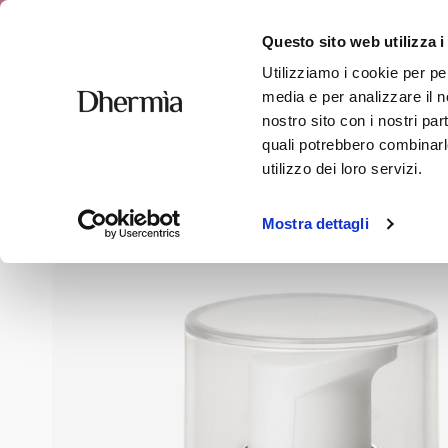
Spedizione 
Questo sito web utilizza i
Utilizziamo i cookie per pe
media e per analizzare il no
nostro sito con i nostri par
quali potrebbero combinarle
Home
»
Negozio
»
Viso
»
Crema Contorno Occhi e Labbr
utilizzo dei loro servizi.
Mostra dettagli