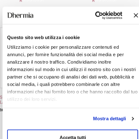
AGGIUNGI
AGGIUNGI
Questo
Questo
prodotto
prodotto
Questo sito web utilizza i cookie
ha
ha
più
più
Utilizziamo i cookie per personalizzare contenuti ed
varianti.
varianti.
annunci, per fornire funzionalità dei social media e per
Le
Le
opzioni
opzioni
analizzare il nostro traffico. Condividiamo inoltre
possono
possono
informazioni sul modo in cui utilizzi il nostro sito con i nostri
essere
essere
partner che si occupano di analisi dei dati web, pubblicità e
scelte
scelte
nella
nella
social media, i quali potrebbero combinarle con altre
pagina
pagina
informazioni che hai fornito loro o che hanno raccolto dal tuo
del
del
Shampoo Lenitivo L Lotis
Shampoo Per Capelli
prodotto
prodotto
utilizzo dei loro servizi.
LAV/CUR
Bianchi E Decolorati D Silver
Power
16,50
€
16,50
€
Mostra dettagli
AGGIUNGI
AGGIUNGI
Accetta tutti