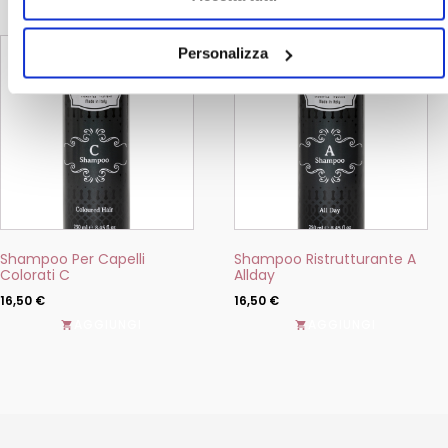
Questo
Questo
Personalizza
prodotto
prodotto
ha
ha
più
più
varianti.
varianti.
Le
Le
opzioni
opzioni
possono
possono
essere
essere
scelte
scelte
nella
nella
pagina
pagina
del
del
Shampoo Per Capelli
Shampoo Ristrutturante A
prodotto
prodotto
Colorati C
Allday
16,50
€
16,50
€
AGGIUNGI
AGGIUNGI