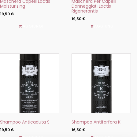
Maschera Capelli Lactis
Maschera Per Capelli
prodotto
prodotto
Moisturizing
Danneggiati Lactis
Rigenerantis
19,50
€
19,50
€
AGGIUNGI
AGGIUNGI
Questo
Questo
prodotto
prodotto
ha
ha
più
più
varianti.
varianti.
Le
Le
opzioni
opzioni
possono
possono
essere
essere
scelte
scelte
nella
nella
pagina
pagina
del
del
Shampoo Anticaduta S
Shampoo Antiforfora K
prodotto
prodotto
19,50
€
16,50
€