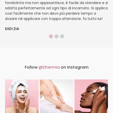
fondotinta ma non appesantisce, è facile da stendere e si
li
adatta perfettamente ad ogni tipo di incarnato. Si applica
ch
così facilmente che non devo più perdere tempo a
ve
dosare né applicare con troppa attenzione. fa tutto lui!
si
DIDI ZIA
M
Follow
@Dhermia
on Instagram