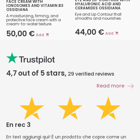
FACE CREAM WITH
HYALURONIC ACID AND
IONOSOMES AND VITAMIN B3
CERAMIDES OSSIDIANA
OSSIDIANA
Eye and Lip Contour that
A moisturizing, firming, and
smooths and nourishes.
protective face cream with a
cream-to-water texture.
44,00
€
50,00
€
Add
Add
4,7
out of 5 stars,
29
verified reviews
Read more
En rec 3
E
En text aggiungi qui! È un prodotto che copre come un
En