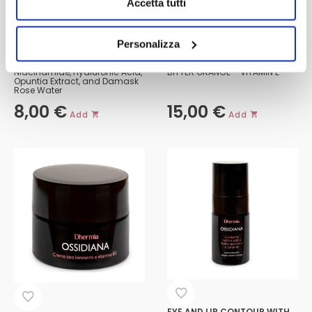
Accetta tutti
FACE MASK
BIPHASIC MAKEUP REMOVER
Personalizza
Niacinamide, Hyaluronic Acid,
BITTER ORANGE – VITAMIN E
Opuntia Extract, and Damask
Rose Water
8,00
€
15,00
€
Add
Add
EYE AND LIP CONTOUR WITH