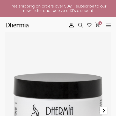
Free shipping on orders over 50€ - subscribe to our
newsletter and receive a 10% discount
0
YDRADEEP
Moisturizing
Body
Cream
Quantity