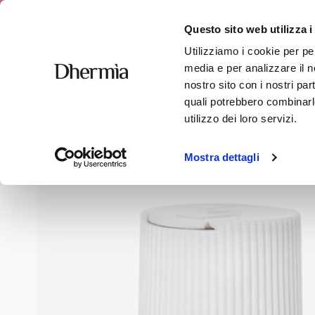
Free shipping
Questo sito web utilizza i
Utilizziamo i cookie per pe
media e per analizzare il no
nostro sito con i nostri par
quali potrebbero combinarle
Home
»
Shop
»
Face
»
Vitamin C Serum - 6 ampoules
utilizzo dei loro servizi.
Mostra dettagli