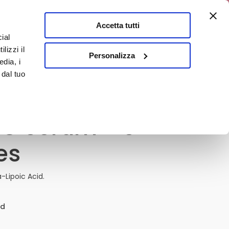
a 10% discount
Accetta tutti
ial
0
lizzi il
It
Personalizza
edia, i
 dal tuo
 C Serum - 6
es
-Lipoic Acid.
ed