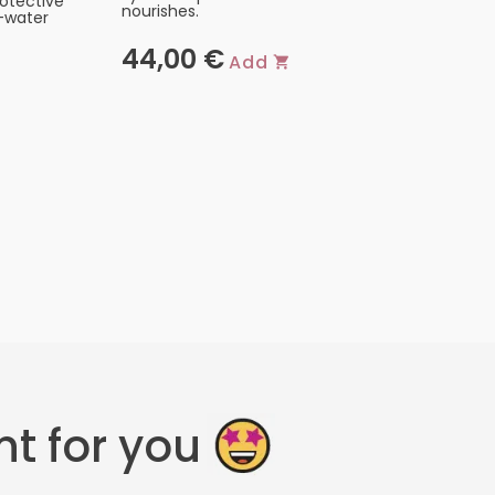
rotective
nourishes.
-water
44,00
€
Add
t for you