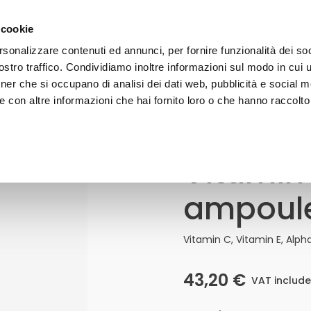
 on orders over 50€ - subscribe to our newsletter and receive 
 cookie
rsonalizzare contenuti ed annunci, per fornire funzionalità dei soc
stro traffico. Condividiamo inoltre informazioni sul modo in cui uti
FACE
BODY
HAIR
SUN CARE
LINE
tner che si occupano di analisi dei dati web, pubblicità e social m
 con altre informazioni che hai fornito loro o che hanno raccolto
Vitamin
Vitamin
C
Serum
ampoul
-
6
Ampoules
Quantity
Vitamin C, Vitamin E, Alpha
43,20
€
VAT includ