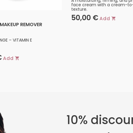
A moisturizing, firming, and p
face cream with a cream-to
texture.
50,00
€
Add
 MAKEUP REMOVER
NGE – VITAMIN E
€
Add
10% discoun