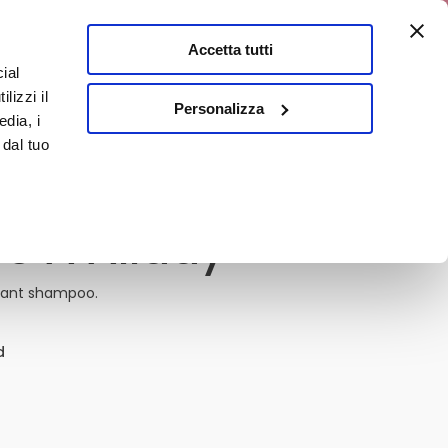
a 10% discount
Accetta tutti
ial
0
lizzi il
It
Personalizza
edia, i
 dal tuo
 A Allday
idant shampoo.
d