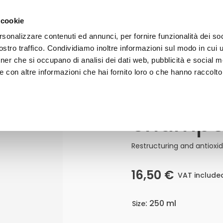
 on orders over 50€ - subscribe to our newsletter and receive 
 cookie
rsonalizzare contenuti ed annunci, per fornire funzionalità dei soc
stro traffico. Condividiamo inoltre informazioni sul modo in cui uti
FACE
BODY
HAIR
SUN CARE
LINE
tner che si occupano di analisi dei dati web, pubblicità e social m
 con altre informazioni che hai fornito loro o che hanno raccolto
Shampoo
Shampoo
A
Allday
Quantity
Restructuring and antiox
16,50
€
VAT include
: 250 ml
Size