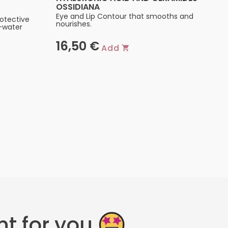
OSSIDIANA
Eye and Lip Contour that smooths and
rotective
nourishes.
-water
16,50
€
Add
t for you