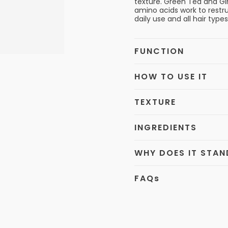
texture. Green Tea and Gin
amino acids work to restruc
daily use and all hair types
FUNCTION
HOW TO USE IT
TEXTURE
INGREDIENTS
WHY DOES IT STA
FAQ
s