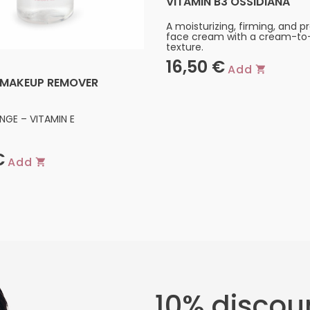
VITAMIN B3 OSSIDIANA
A moisturizing, firming, and p
face cream with a cream-to
texture.
16,50
€
Add
 MAKEUP REMOVER
NGE – VITAMIN E
€
Add
10% discoun