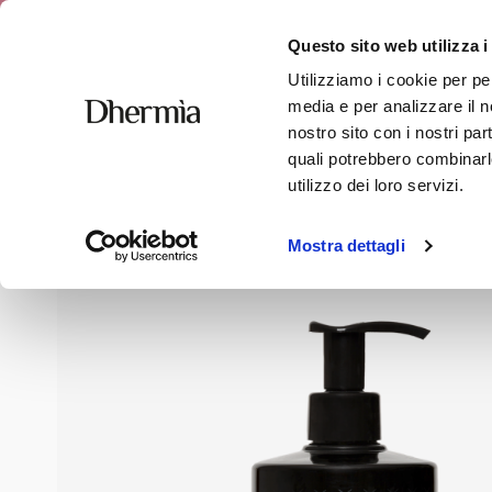
Free shipping
Questo sito web utilizza i
Utilizziamo i cookie per pe
media e per analizzare il no
nostro sito con i nostri par
quali potrebbero combinarle
Home
»
Shop
»
Hair
»
Shampoo A Allday
utilizzo dei loro servizi.
Mostra dettagli