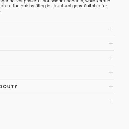
ger deliver powerful antioxidant benefits, while keratin
ture the hair by filling in structural gaps. Suitable for
.
NDOUT?