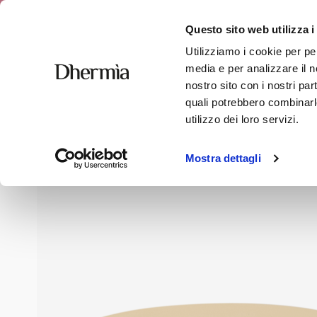
Free shipping
Questo sito web utilizza i
Utilizziamo i cookie per pe
media e per analizzare il no
nostro sito con i nostri par
quali potrebbero combinarle
Home
»
Shop
»
Face
»
Per La Vita Cream
utilizzo dei loro servizi.
Mostra dettagli