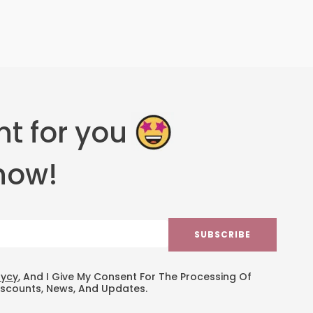
t for you
now!
SUBSCRIBE
lycy
, And I Give My Consent For The Processing Of
iscounts, News, And Updates.