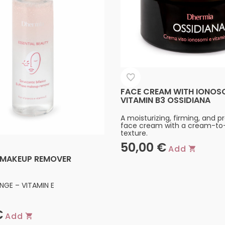
FACE CREAM WITH IONOS
VITAMIN B3 OSSIDIANA
A moisturizing, firming, and p
face cream with a cream-to
texture.
50,00
€
Add
 MAKEUP REMOVER
NGE – VITAMIN E
€
Add