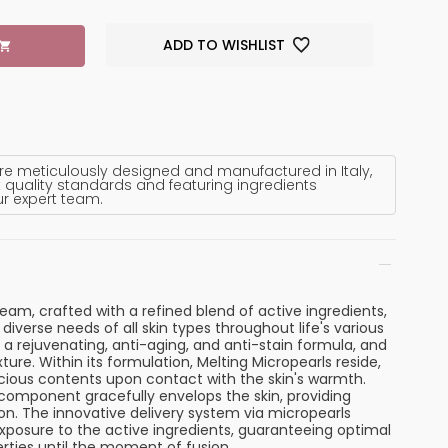
ADD TO WISHLIST
re meticulously designed and manufactured in Italy,
 quality standards and featuring ingredients
ur expert team.
cream, crafted with a refined blend of active ingredients,
diverse needs of all skin types throughout life's various
a rejuvenating, anti-aging, and anti-stain formula, and
xture. Within its formulation, Melting Micropearls reside,
ecious contents upon contact with the skin's warmth.
mponent gracefully envelops the skin, providing
n. The innovative delivery system via micropearls
xposure to the active ingredients, guaranteeing optimal
erties until the moment of fusion.