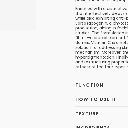
Enriched with a distinctive
that it effectively delays 
while also exhibiting anti-
Sarsasapogenin, a phytost
production, aiding in faci
studies. The formulation 
fibres—a crucial element f
dermis. Vitamin C is a not
solution for addressing sk
mechanism. Moreover, the
hyperpigmentation. Finally,
and restructuring propert
effects of the four types 
FUNCTION
HOW TO USE IT
TEXTURE
INGREDIENTS