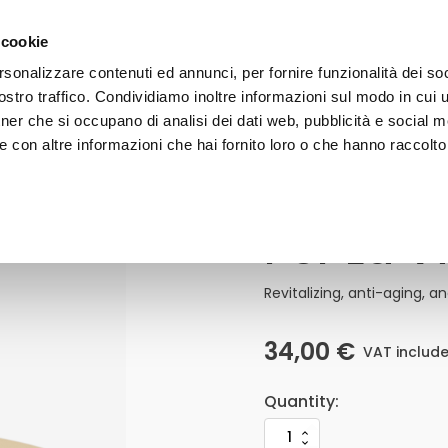
 on orders over 50€ - subscribe to our newsletter and receive 
 cookie
rsonalizzare contenuti ed annunci, per fornire funzionalità dei soc
stro traffico. Condividiamo inoltre informazioni sul modo in cui uti
FACE
BODY
HAIR
SUN CARE
LINE
tner che si occupano di analisi dei dati web, pubblicità e social m
 con altre informazioni che hai fornito loro o che hanno raccolto
Per La 
Per
La
Vita
Cream
Revitalizing, anti-aging, a
Quantity
34,00
€
VAT includ