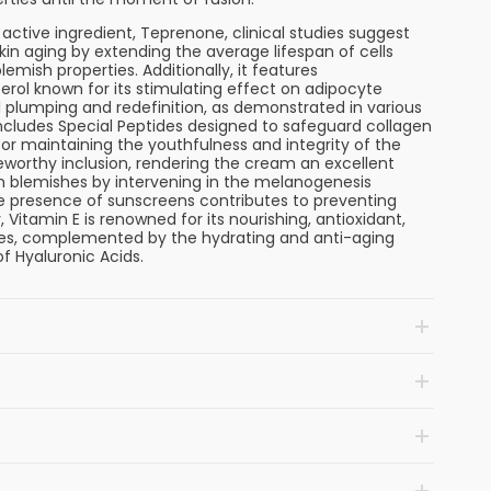
 active ingredient, Teprenone, clinical studies suggest
skin aging by extending the average lifespan of cells
blemish properties. Additionally, it features
erol known for its stimulating effect on adipocyte
al plumping and redefinition, as demonstrated in various
includes Special Peptides designed to safeguard collagen
or maintaining the youthfulness and integrity of the
eworthy inclusion, rendering the cream an excellent
in blemishes by intervening in the melanogenesis
 presence of sunscreens contributes to preventing
 Vitamin E is renowned for its nourishing, antioxidant,
ies, complemented by the hydrating and anti-aging
of Hyaluronic Acids.