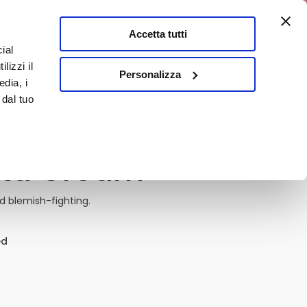
a 10% discount
Accetta tutti
ial
0
lizzi il
It
Personalizza
edia, i
 dal tuo
Vita Cream
nd blemish-fighting.
ed