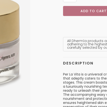
ADD TO CART
All Dhermìa products a
adhering to the highest
carefully selected by o
DESCRIPTION
Per La Vita is a universal 
that adeptly caters to the 
stages. This cream boasts 
a luxuriously nourishing te
ready to unleash their pr
The accompanying waxy co
nourishment and protectio
ensures heightened skin e
preservation of their prop