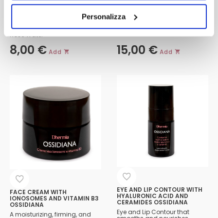
Personalizza
Niacinamide, Hyaluronic Acid,
BITTER ORANGE – VITAMIN E
Opuntia Extract, and Damask
Rose Water
8,00
€
15,00
€
Add
Add
EYE AND LIP CONTOUR WITH
FACE CREAM WITH
HYALURONIC ACID AND
IONOSOMES AND VITAMIN B3
CERAMIDES OSSIDIANA
OSSIDIANA
Eye and Lip Contour that
A moisturizing, firming, and