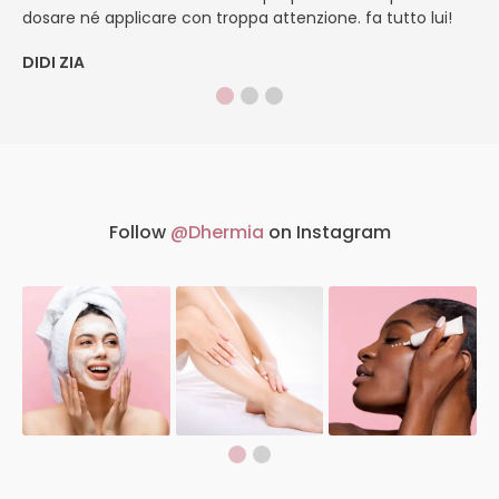
dosare né applicare con troppa attenzione. fa tutto lui!
si
DIDI ZIA
M
Follow
@Dhermia
on Instagram