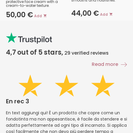
smooths and nourishes.
protective face cream with a
cream-to-water texture.
44,00
€
50,00
€
Add
Add
4,7
out of 5 stars,
29
verified reviews
Read more
En rec 3
E
En text aggiungi qui! È un prodotto che copre come un
En
fondotinta ma non appesantisce, è facile da stendere e si
li
adatta perfettamente ad ogni tipo di incarnato. Si applica
ch
così facilmente che non devo più perdere tempo a
ve