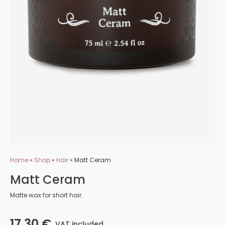
Home
»
Shop
»
Hair
»
Matt Ceram
Matt Ceram
Matte wax for short hair.
17,30
€
VAT included