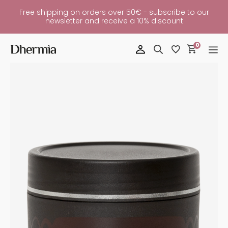
Free shipping on orders over 50€ - subscribe to our
newsletter and receive a 10% discount
0
Matt
Ceram
Quantity