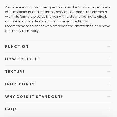
A matte, enduring wax designed for individuals who appreciate a
wild, mysterious, and irresistibly sexy appearance. The elements
within its formula provide the hair with a distinctive matte effect,
achieving a completely natural appearance. Highly
recommended for those who embrace the latest trends and have
an affinity for novelty.
FUNCTION
HOW TO USE IT
TEXTURE
INGREDIENTS
WHY DOES IT STANDOUT?
FAQ
s