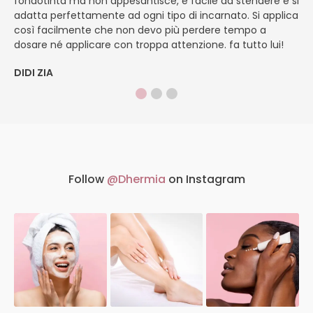
fondotinta ma non appesantisce, è facile da stendere e si
li
adatta perfettamente ad ogni tipo di incarnato. Si applica
ch
così facilmente che non devo più perdere tempo a
ve
dosare né applicare con troppa attenzione. fa tutto lui!
si
DIDI ZIA
M
Follow
@Dhermia
on Instagram