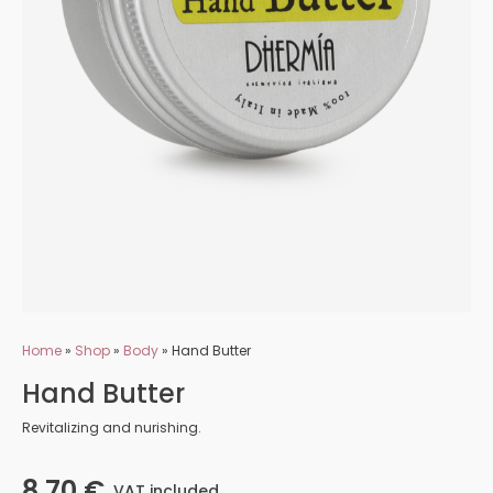
Home
»
Shop
»
Body
»
Hand Butter
Hand Butter
Revitalizing and nurishing.
8,70
€
VAT included