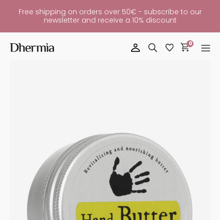
Free shipping on orders over 50€ - subscribe to our
newsletter and receive a 10% discount
0
Hand
Butter
Quantity