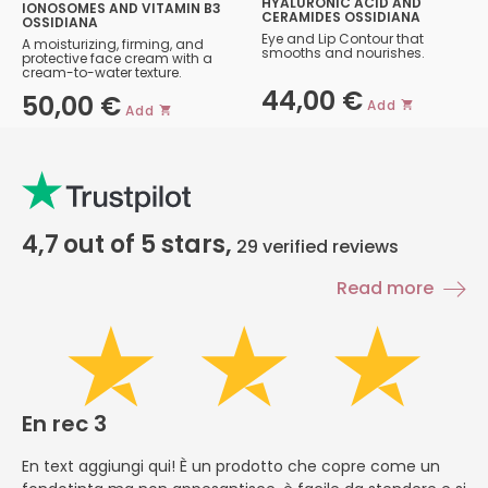
HYALURONIC ACID AND
IONOSOMES AND VITAMIN B3
CERAMIDES OSSIDIANA
OSSIDIANA
Eye and Lip Contour that
A moisturizing, firming, and
smooths and nourishes.
protective face cream with a
cream-to-water texture.
44,00
€
50,00
€
Add
Add
4,7
out of 5 stars,
29
verified reviews
Read more
En rec 3
E
En text aggiungi qui! È un prodotto che copre come un
En