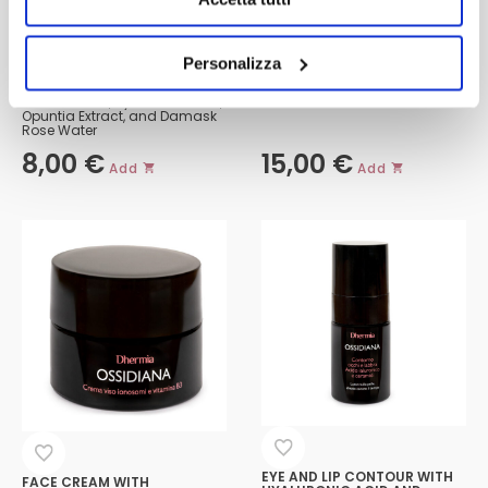
FACE MASK
BIPHASIC MAKEUP REMOVER
Personalizza
Niacinamide, Hyaluronic Acid,
BITTER ORANGE – VITAMIN E
Opuntia Extract, and Damask
Rose Water
8,00
€
15,00
€
Add
Add
EYE AND LIP CONTOUR WITH
FACE CREAM WITH