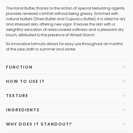
The Hand Butter, thanks to the action of special texturizing agents,
provides renewed comfort without being greasy. Enriched with
natural butters (Shea Butter and Cupuacu Butter), it is ideal for dry
and stressed skin, offering new vigor. It leaves the skin with a
delightful sensation of rediscovered softness and a pleasant dry
touch, attributed to the presence of Wheat Starch.
Its innovative formula allows for easy use throughout all months
of the year, both in summer and winter.
FUNCTION
HOW TO USE IT
TEXTURE
INGREDIENTS
WHY DOES IT STANDOUT?