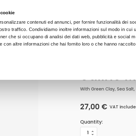
 on orders over 50€ - subscribe to our newsletter and receive 
 cookie
rsonalizzare contenuti ed annunci, per fornire funzionalità dei soc
stro traffico. Condividiamo inoltre informazioni sul modo in cui uti
FACE
BODY
HAIR
SUN CARE
LINE
tner che si occupano di analisi dei dati web, pubblicità e social m
 con altre informazioni che hai fornito loro o che hanno raccolto
Saline 
Saline
Mud
Quantity
With Green Clay, Sea Salt,
27,00
€
VAT includ