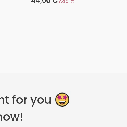
44,00
€
Add
t for you
now!