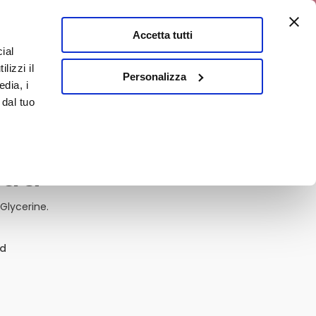
a 10% discount
Accetta tutti
ial
0
lizzi il
It
Personalizza
edia, i
 dal tuo
Mud
 Glycerine.
ed