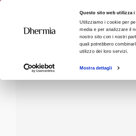
Free shipping
Questo sito web utilizza i
Utilizziamo i cookie per pe
media e per analizzare il no
nostro sito con i nostri par
quali potrebbero combinarle
Home
»
Shop
»
Body
»
Saline Mud
utilizzo dei loro servizi.
Mostra dettagli