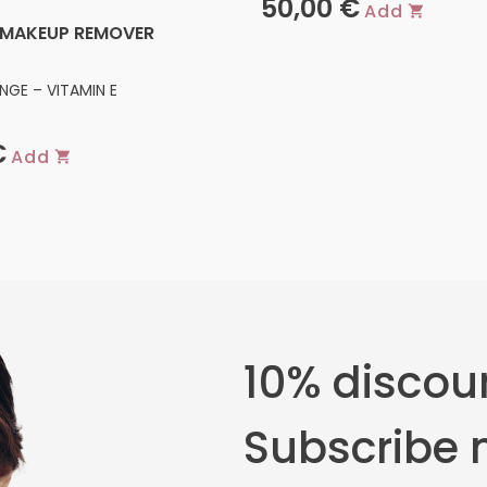
50,00
€
Add
 MAKEUP REMOVER
NGE – VITAMIN E
€
Add
10% discoun
Subscribe 