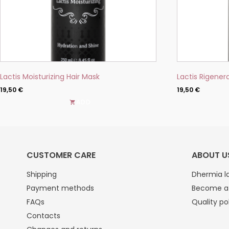
the
the
product
product
page
page
Lactis Moisturizing Hair Mask
Lactis Rigener
19,50
€
19,50
€
ADD
CUSTOMER CARE
ABOUT U
Shipping
Dhermia la
Payment methods
Become a 
FAQs
Quality po
Contacts