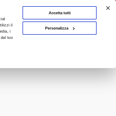
a 10% discount
Accetta tutti
ial
0
lizzi il
It
Personalizza
edia, i
 dal tuo