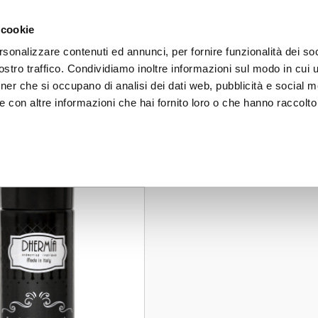
 on orders over 50€ - subscribe to our newsletter and receive 
 cookie
rsonalizzare contenuti ed annunci, per fornire funzionalità dei soc
stro traffico. Condividiamo inoltre informazioni sul modo in cui uti
FACE
BODY
HAIR
SUN CARE
LINE
tner che si occupano di analisi dei dati web, pubblicità e social m
 con altre informazioni che hai fornito loro o che hanno raccolto