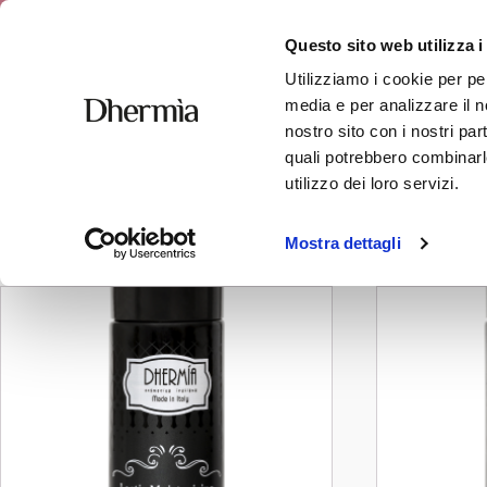
Free shipping
Questo sito web utilizza i
Utilizziamo i cookie per pe
media e per analizzare il no
nostro sito con i nostri par
quali potrebbero combinarle
hair mask
utilizzo dei loro servizi.
Showing all 2 results
Mostra dettagli
This
This
product
product
has
has
multiple
multiple
variants.
variants.
The
The
options
options
may
may
be
be
chosen
chosen
on
on