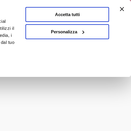
a 10% discount
Accetta tutti
ial
0
lizzi il
It
Personalizza
edia, i
 dal tuo