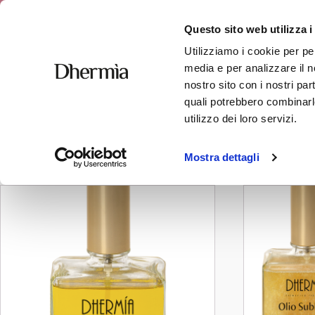
Free shipping
Questo sito web utilizza i
Utilizziamo i cookie per pe
media e per analizzare il no
nostro sito con i nostri par
quali potrebbero combinarle
hair care
utilizzo dei loro servizi.
Showing all 2 results
Mostra dettagli
This
product
has
multiple
variants.
The
options
may
be
chosen
on