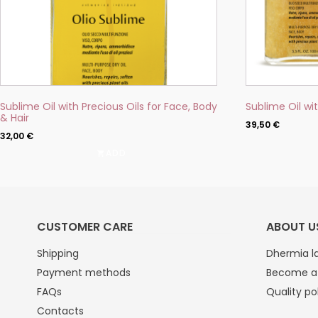
the
product
page
Sublime Oil with Precious Oils for Face, Body
Sublime Oil wit
& Hair
39,50
€
32,00
€
ADD
CUSTOMER CARE
ABOUT U
Shipping
Dhermia la
Payment methods
Become a 
FAQs
Quality po
Contacts