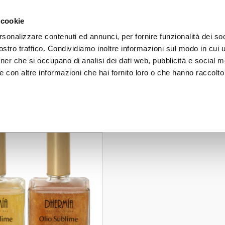
 on orders over 50€ - subscribe to our newsletter and receive 
 cookie
rsonalizzare contenuti ed annunci, per fornire funzionalità dei soc
stro traffico. Condividiamo inoltre informazioni sul modo in cui uti
FACE
BODY
HAIR
SUN CARE
LINE
tner che si occupano di analisi dei dati web, pubblicità e social m
 con altre informazioni che hai fornito loro o che hanno raccolto