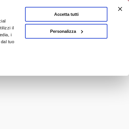
a 10% discount
Accetta tutti
ial
0
lizzi il
It
Personalizza
edia, i
 dal tuo