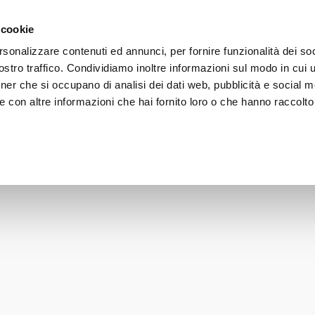
 on orders over 50€ - subscribe to our newsletter and receive 
 cookie
rsonalizzare contenuti ed annunci, per fornire funzionalità dei soc
stro traffico. Condividiamo inoltre informazioni sul modo in cui uti
FACE
BODY
HAIR
SUN CARE
LINE
tner che si occupano di analisi dei dati web, pubblicità e social m
 con altre informazioni che hai fornito loro o che hanno raccolto