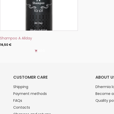
the
product
page
Shampoo A Allday
16,50
€
ADD
CUSTOMER CARE
ABOUT U
Shipping
Dhermia la
Payment methods
Become a 
FAQs
Quality po
Contacts