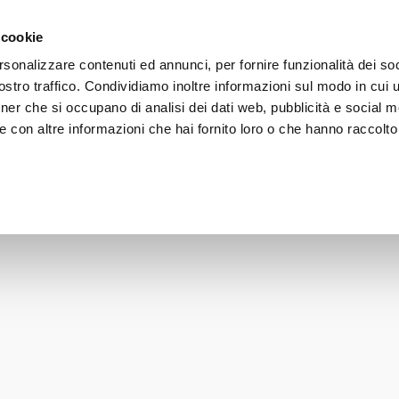
 on orders over 50€ - subscribe to our newsletter and receive 
 cookie
rsonalizzare contenuti ed annunci, per fornire funzionalità dei soc
stro traffico. Condividiamo inoltre informazioni sul modo in cui uti
FACE
BODY
HAIR
SUN CARE
LINE
tner che si occupano di analisi dei dati web, pubblicità e social m
 con altre informazioni che hai fornito loro o che hanno raccolto