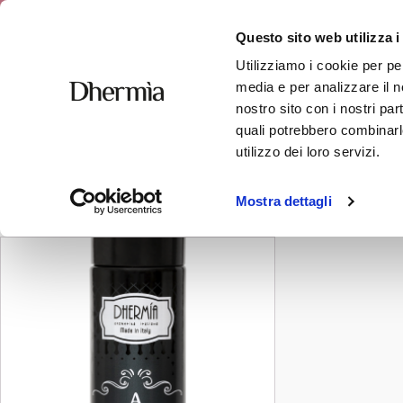
Free shipping
Questo sito web utilizza i
Utilizziamo i cookie per pe
media e per analizzare il no
nostro sito con i nostri par
quali potrebbero combinarle
cura dei capelli
utilizzo dei loro servizi.
Showing the single result
Mostra dettagli
This
product
has
multiple
variants.
The
options
may
be
chosen
on