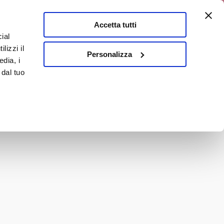
a 10% discount
Accetta tutti
ial
0
lizzi il
It
Personalizza
edia, i
 dal tuo