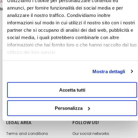
Utilizziamo i cookie per personalizzare contenuti ed
Aftershave Gel
Mentum Oleum for Beard
& Moustache
annunci, per fornire funzionalità dei social media e per
18,00
€
19,00
€
analizzare il nostro traffico. Condividiamo inoltre
ADD
ADD
informazioni sul modo in cui utilizzi il nostro sito con i nostri
partner che si occupano di analisi dei dati web, pubblicità e
social media, i quali potrebbero combinarle con altre
informazioni che hai fornito loro o che hanno raccolto dal tuo
utilizzo dei loro servizi.
CUSTOMER CARE
ABOUT US
Mostra dettagli
Shipping
Dhermia laboratories
Payment methods
Become a reseller
Accetta tutti
FAQs
Quality policy
Contacts
Changes and returns
Personalizza
LEGAL AREA
FOLLOW US!
Terms and conditions
Our social networks: