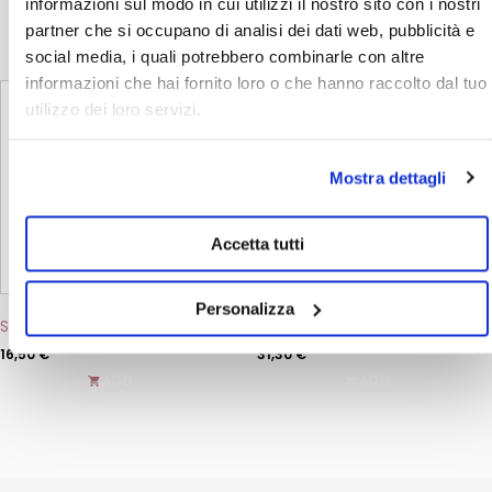
informazioni sul modo in cui utilizzi il nostro sito con i nostri
partner che si occupano di analisi dei dati web, pubblicità e
social media, i quali potrebbero combinarle con altre
informazioni che hai fornito loro o che hanno raccolto dal tuo
This
product
utilizzo dei loro servizi.
has
multiple
variants.
Mostra dettagli
The
options
may
be
Accetta tutti
chosen
on
the
Personalizza
product
Shampoo L Lotis LAV/CUR
Vitae Hair Oil
page
16,50
€
31,30
€
ADD
ADD