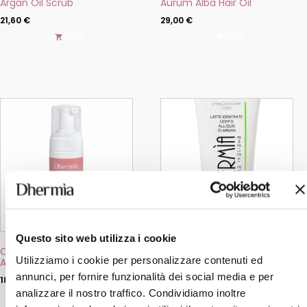
Argan Oil Scrub
Aurum Alba Hair Oil
page
21,60
€
29,00
€
ADD
ADD
This
product
has
multiple
variants.
The
options
may
be
chosen
on
the
Questo sito web utilizza i cookie
product
Cleansing Mousse with
Moisturising Body Milk with
page
Utilizziamo i cookie per personalizzare contenuti ed
Argan Oil
Argan Oil
annunci, per fornire funzionalità dei social media e per
18,00
€
19,50
€
analizzare il nostro traffico. Condividiamo inoltre
ADD
ADD