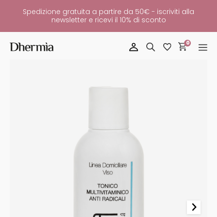
Spedizione gratuita a partire da 50€ - iscriviti alla
newsletter e ricevi il 10% di sconto
0
TONICO
VISO
RIEQUILIBRANTE
Quantità