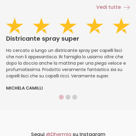
Vedi tutte
Districante spray super
H
Ho cercato a lungo un districante spray per capelli lisci
È
che non li appesantisca. IN famiglia lo usiamo oltre che
ap
dopo la doccia anche la mattina per una piega veloce e
pe
profumatissima. Prodotto veramente fantastico sia su
f
capelli lisci che su capelli ricci. Veramente super.
ap
MICHELA CAMILLI
DI
Segui
@Dhermia
su Instagram