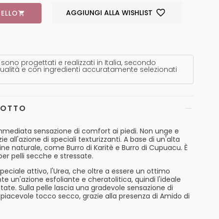
AGGIUNGI ALLA WISHLIST
ELLO
 sono progettati e realizzati in Italia, secondo
ualità e con ingredienti accuratamente selezionati
DOTTO
immediata sensazione di comfort ai piedi. Non unge e
all'azione di speciali texturizzanti. A base di un'alta
gine naturale, come Burro di Karitè e Burro di Cupuacu. È
er pelli secche e stressate.
eciale attivo, l'Urea, che oltre a essere un ottimo
e un'azione esfoliante e cheratolitica, quindi l'ideale
atate. Sulla pelle lascia una gradevole sensazione di
piacevole tocco secco, grazie alla presenza di Amido di