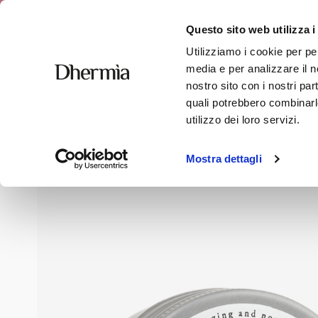
Spedizione 
Questo sito web utilizza i
Utilizziamo i cookie per pe
media e per analizzare il no
nostro sito con i nostri par
quali potrebbero combinarle
Home
»
Negozio
»
Corpo
»
Burro Piedi Foot Butter
utilizzo dei loro servizi.
Mostra dettagli