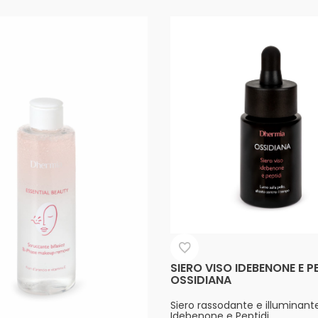
SIERO VISO IDEBENONE E P
OSSIDIANA
Siero rassodante e illuminant
Idebenone e Peptidi.