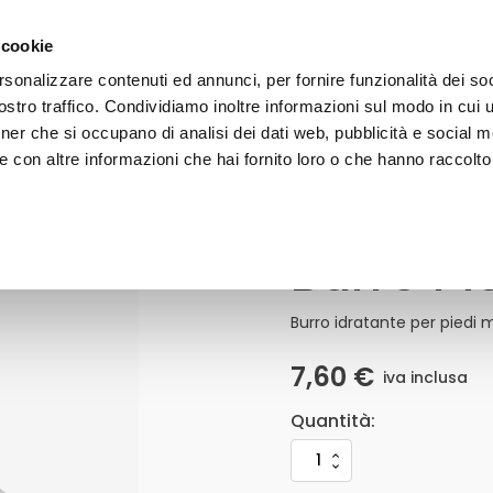
gratuita a partire da 50€ - iscriviti alla newsletter e ricevi il 1
 cookie
rsonalizzare contenuti ed annunci, per fornire funzionalità dei soc
stro traffico. Condividiamo inoltre informazioni sul modo in cui uti
VISO
CORPO
CAPELLI
SOLARI
LINE
tner che si occupano di analisi dei dati web, pubblicità e social m
 con altre informazioni che hai fornito loro o che hanno raccolto
Burro Pi
Burro
Piedi
Foot
Butter
Burro idratante per piedi m
Quantità
7,60
€
iva inclusa