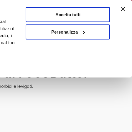
0% di sconto
Accetta tutti
ial
0
lizzi il
E
En
Personalizza
edia, i
 dal tuo
edi Foot Butter
orbidi e levigati.