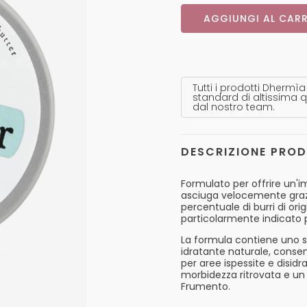
AGGIUNGI AL CARR
Tutti i prodotti Dhermìa
standard di altissima q
dal nostro team.
DESCRIZIONE PRO
Formulato per offrire un'
asciuga velocemente grazie 
percentuale di burri di ori
particolarmente indicato p
La formula contiene uno sp
idratante naturale, consent
per aree ispessite e disidr
morbidezza ritrovata e un 
Frumento.