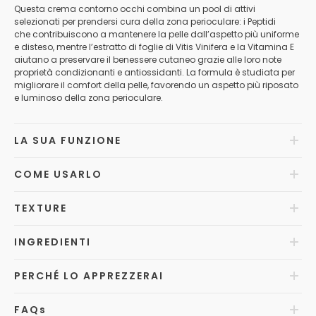
Questa crema contorno occhi combina un pool di attivi
selezionati per prendersi cura della zona perioculare: i Peptidi
che contribuiscono a mantenere la pelle dall’aspetto più uniforme
e disteso, mentre l’estratto di foglie di Vitis Vinifera e la Vitamina E
aiutano a preservare il benessere cutaneo grazie alle loro note
proprietà condizionanti e antiossidanti. La formula è studiata per
migliorare il comfort della pelle, favorendo un aspetto più riposato
e luminoso della zona perioculare.
LA SUA FUNZIONE
COME USARLO
TEXTURE
INGREDIENTI
PERCHÉ LO APPREZZERAI
FAQ
s