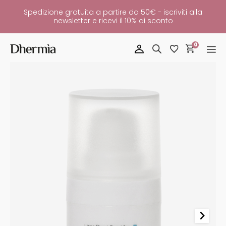
Spedizione gratuita a partire da 50€ - iscriviti alla
newsletter e ricevi il 10% di sconto
0
Crema
Contorno
Occhi
-
Borse
E
Occhiaie
Quantità