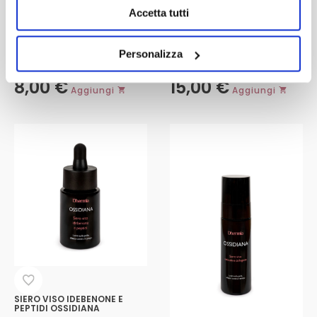
Accetta tutti
MASCHERA VISO
STRUCCANTE BIFASICO
Niacinamide, Acido Ialuronico,
FIORI D’ARANCIO – VITAMINA E
Personalizza
Estratto di Opuntia e Acqua di
Rosa Damascena
8,00
€
15,00
€
Aggiungi
Aggiungi
SIERO VISO IDEBENONE E
PEPTIDI OSSIDIANA