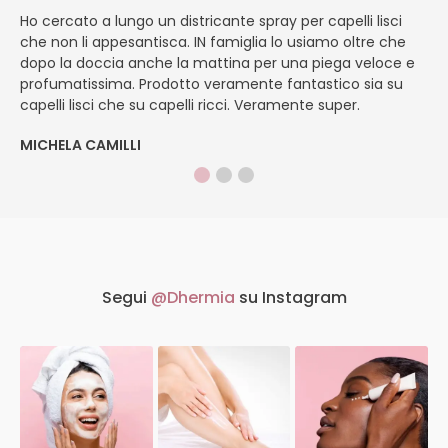
Ho cercato a lungo un districante spray per capelli lisci
È
che non li appesantisca. IN famiglia lo usiamo oltre che
ap
dopo la doccia anche la mattina per una piega veloce e
pe
profumatissima. Prodotto veramente fantastico sia su
f
capelli lisci che su capelli ricci. Veramente super.
ap
MICHELA CAMILLI
DI
Segui
@Dhermia
su Instagram