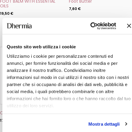
FOOT BALM WITH ESSENTIAL
Foot Butter
page
OILS
7,60
€
19,50
€
ADD
ADD
Questo sito web utilizza i cookie
Utilizziamo i cookie per personalizzare contenuti ed
annunci, per fornire funzionalità dei social media e per
analizzare il nostro traffico. Condividiamo inoltre
informazioni sul modo in cui utilizzi il nostro sito con i nostri
partner che si occupano di analisi dei dati web, pubblicità e
social media, i quali potrebbero combinarle con altre
informazioni che hai fornito loro o che hanno raccolto dal tuo
utilizzo dei loro servizi.
Oleo Scrub Hands & Feet
17,20
€
Mostra dettagli
ADD