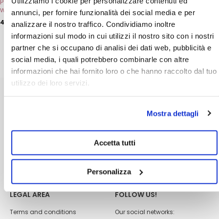
Utilizziamo i cookie per personalizzare contenuti ed
Protective Hand Cream
page
with Argan Oil
annunci, per fornire funzionalità dei social media e per
4,00
€
analizzare il nostro traffico. Condividiamo inoltre
ADD
informazioni sul modo in cui utilizzi il nostro sito con i nostri
partner che si occupano di analisi dei dati web, pubblicità e
social media, i quali potrebbero combinarle con altre
informazioni che hai fornito loro o che hanno raccolto dal tuo
utilizzo dei loro servizi.
CUSTOMER CARE
ABOUT US
Mostra dettagli
Shipping
Dhermia laboratories
Payment methods
Become a reseller
Accetta tutti
FAQs
Quality policy
Contacts
Changes and returns
Personalizza
LEGAL AREA
FOLLOW US!
Terms and conditions
Our social networks: