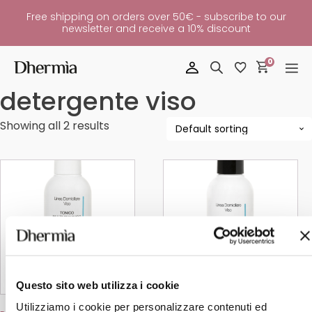
Free shipping on orders over 50€ - subscribe to our
newsletter and receive a 10% discount
0
detergente viso
Showing all 2 results
This
This
product
product
has
has
multiple
multiple
variants.
variants.
The
The
options
options
may
may
be
be
chosen
chosen
on
on
Questo sito web utilizza i cookie
the
the
product
product
Utilizziamo i cookie per personalizzare contenuti ed