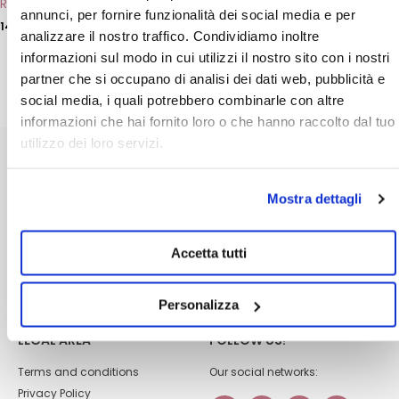
REBALANCING FACIAL TONER
Universal Cleansing Milk
page
page
annunci, per fornire funzionalità dei social media e per
14,00
€
15,60
€
analizzare il nostro traffico. Condividiamo inoltre
ADD
ADD
informazioni sul modo in cui utilizzi il nostro sito con i nostri
partner che si occupano di analisi dei dati web, pubblicità e
social media, i quali potrebbero combinarle con altre
informazioni che hai fornito loro o che hanno raccolto dal tuo
utilizzo dei loro servizi.
CUSTOMER CARE
ABOUT US
Mostra dettagli
Shipping
Dhermia laboratories
Payment methods
Become a reseller
FAQs
Quality policy
Accetta tutti
Contacts
Changes and returns
Personalizza
LEGAL AREA
FOLLOW US!
Terms and conditions
Our social networks:
Privacy Policy