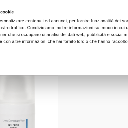
 on orders over 50€ - subscribe to our newsletter and receive 
 cookie
rsonalizzare contenuti ed annunci, per fornire funzionalità dei soc
stro traffico. Condividiamo inoltre informazioni sul modo in cui uti
FACE
BODY
HAIR
SUN CARE
LINE
tner che si occupano di analisi dei dati web, pubblicità e social m
 con altre informazioni che hai fornito loro o che hanno raccolto