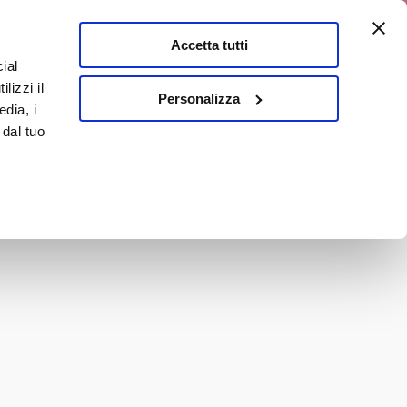
a 10% discount
Accetta tutti
ial
0
lizzi il
It
Personalizza
edia, i
 dal tuo