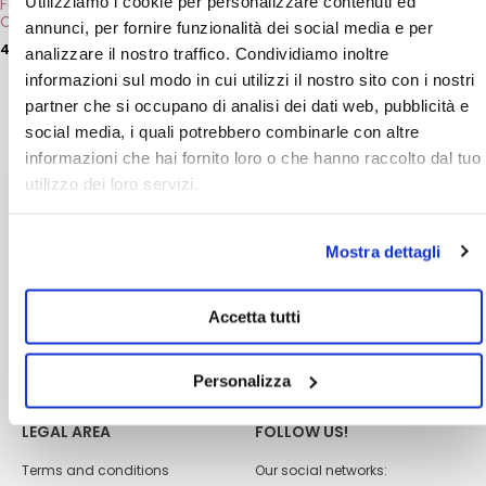
Utilizziamo i cookie per personalizzare contenuti ed
Face Serum Retinal and
Lightening Cream with
page
Collagen Ossidiana
Arbutin
annunci, per fornire funzionalità dei social media e per
49,00
€
24,80
€
analizzare il nostro traffico. Condividiamo inoltre
ADD
ADD
informazioni sul modo in cui utilizzi il nostro sito con i nostri
partner che si occupano di analisi dei dati web, pubblicità e
social media, i quali potrebbero combinarle con altre
informazioni che hai fornito loro o che hanno raccolto dal tuo
utilizzo dei loro servizi.
CUSTOMER CARE
ABOUT US
Mostra dettagli
Shipping
Dhermia laboratories
Payment methods
Become a reseller
Accetta tutti
FAQs
Quality policy
Contacts
Changes and returns
Personalizza
LEGAL AREA
FOLLOW US!
Terms and conditions
Our social networks: