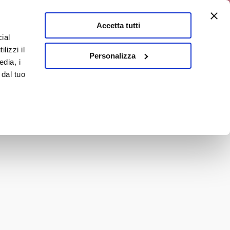
0% di sconto
Accetta tutti
ial
0
lizzi il
E
En
Personalizza
edia, i
 dal tuo