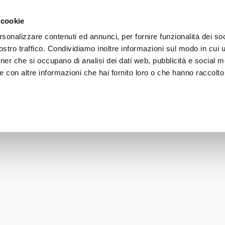
gratuita a partire da 50€ - iscriviti alla newsletter e ricevi il 1
 cookie
rsonalizzare contenuti ed annunci, per fornire funzionalità dei soc
stro traffico. Condividiamo inoltre informazioni sul modo in cui uti
VISO
CORPO
CAPELLI
SOLARI
LINE
tner che si occupano di analisi dei dati web, pubblicità e social m
 con altre informazioni che hai fornito loro o che hanno raccolto